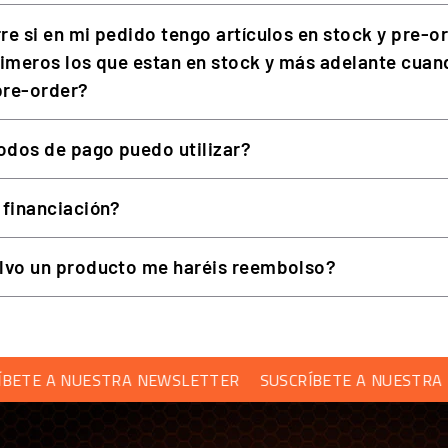
re si en mi pedido tengo artículos en stock y pre-o
rimeros los que estan en stock y más adelante cuan
 pre-order?
(GT Neo, GTS, GTC) encaja bien; para monoplazas, los FX For
 a accionamiento hidráulico. Si dudas, empieza por una pedal
dos de pago puedo utilizar?
 financiación?
n los principales simuladores (Assetto Corsa, ACC, iRacin
lvo un producto me haréis reembolso?
A NUESTRA NEWSLETTER
SUSCRÍBETE A NUESTRA NEWS
ini?