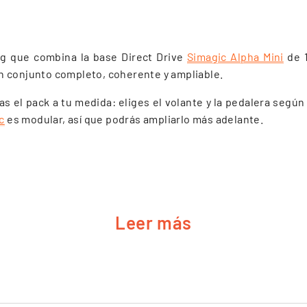
g que combina la base Direct Drive
Simagic Alpha Mini
de 
n conjunto completo, coherente y ampliable.
 el pack a tu medida: eliges el volante y la pedalera según tu
c
es modular, así que podrás ampliarlo más adelante.
Leer más
, respuesta directa y precisa.
o X-330R, GTS, GT1, GT Pro Hub, GTC, GT4, FX Formula y FX Pr
000 (o la opción sin pedales).
magic compatibles, para una instalación limpia.