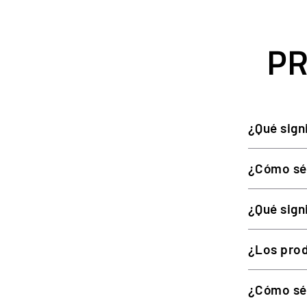
Ecosistema modular y ampliable con hubs, dashboar
PR
ESPECIFICACIONES DE LA BASE
ESPECIFICACIÓN
¿Qué sign
Tipo
¿Cómo sé
Par máximo
Conexión del volante
¿Qué sign
Volantes disponibles
¿Los prod
Pedales disponibles
Plataforma
¿Cómo sé 