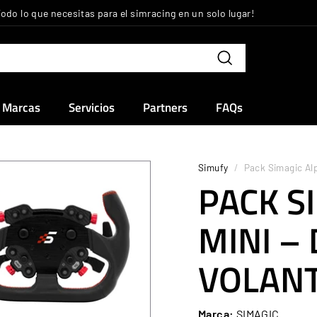
Todo lo que necesitas para el simracing en un solo lugar!
diapositivas
pausa
Buscar
Marcas
Servicios
Partners
FAQs
Simufy
/
Pack Simagic Alp
PACK S
MINI –
VOLANT
Marca:
SIMAGIC