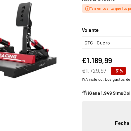
Ten en cuenta que los p
Volante
€1.189,99
€1.18
Precio
Precio
€1.729,97
€1.729,97
- 31%
habitual
de
IVA incluido. Los
gastos de
oferta
¡
Gana 1,949 SimuCo
Fecha 