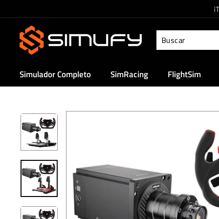
Ir
¡
directamente
S
al
i
contenido
m
u
Simulador Completo
SimRacing
FlightSim
f
y