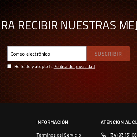
ARA RECIBIR NUESTRAS ME
Correo
SUSCRIBIR
electrónico
He leído y acepto la
Política de privacidad
 ES COMPRAR CON GARANTÍAS
spaña y Portugal — más de 70 marcas
INFORMACIÓN
ATENCIÓN AL C
ra de garantía de Europa
o de Europa
Términos del Servicio
(34) 93 131 0