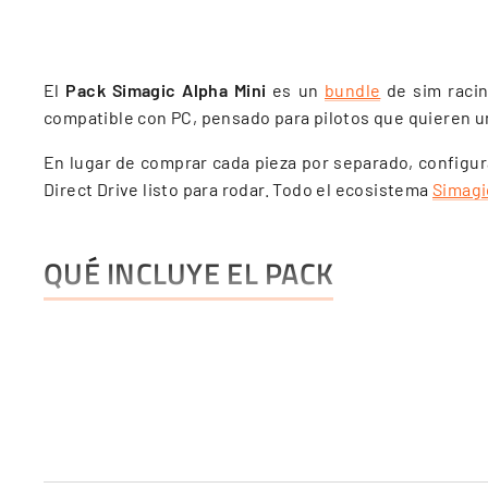
El
Pack Simagic Alpha Mini
es un
bundle
de sim racin
compatible con PC, pensado para pilotos que quieren u
En lugar de comprar cada pieza por separado, configuras
Direct Drive listo para rodar. Todo el ecosistema
Simagi
QUÉ INCLUYE EL PACK
Base Direct Drive Simagic Alpha Mini
de 10 Nm de par
Volante a elegir
entre 9 modelos Simagic: GT Neo, Ne
Pedales a elegir
: P500, P1000, P1000 invertidos o P2
Conexión inalámbrica del volante con los modelos Si