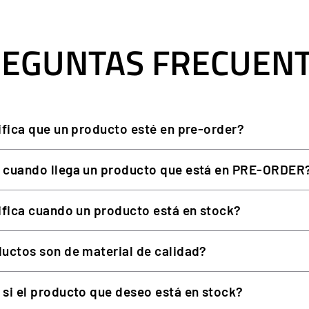
ds y accesorios Simagic.
EGUNTAS FRECUEN
SIMAGIC ALPHA MINI
ifica que un producto esté en pre-order?
Direct Drive
 cuando llega un producto que está en PRE-ORDER
10 Nm
Inalámbrica con volantes Sim
ifica cuando un producto está en stock?
9 modelos Simagic
uctos son de material de calidad?
P500, P1000, P1000 invertido
PC
si el producto que deseo está en stock?