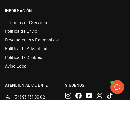
INFORMACIÓN
Términos del Servicio
Política de Envío
Devoluciones y Reembolsos
Política de Privacidad
Política de Cookies
Aviso Legal
ATENCIÓN AL CLIENTE
SÍGUENOS
Instagram
Facebook
YouTube
X
TikTok
(34) 93 131 06 62
Contacto
Discord
LinkedIn
ACEPTAMOS