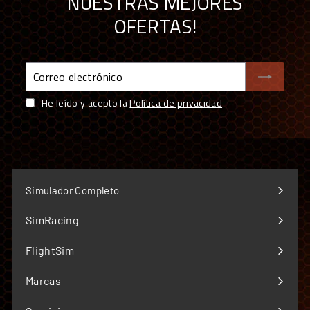
NUESTRAS MEJORES
OFERTAS!
Correo
electrónico
He leído y acepto la
Política de privacidad
Simulador Completo
SimRacing
Expandir
menú
FlightSim
Expandir
menú
Marcas
Expandir
menú