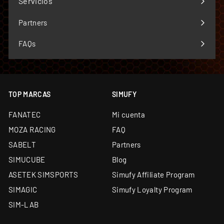
Servicios
Expandir
menú
Partners
FAQs
TOP MARCAS
SIMUFY
FANATEC
Mi cuenta
MOZA RACING
FAQ
SABELT
Partners
SIMUCUBE
Blog
ASETEK SIMSPORTS
Simufy Affiliate Program
SIMAGIC
Simufy Loyalty Program
SIM-LAB