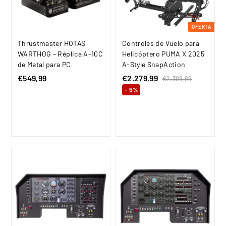
OFERTA
Thrustmaster HOTAS
Controles de Vuelo para
WARTHOG – Réplica A-10C
Helicóptero PUMA X 2025
de Metal para PC
A-Style SnapAction
€549,99
€
P
€2.279,99
€
P
€2.399,99
€
r
r
2
5
2
- 5%
.
e
e
4
.
3
c
c
9
2
9
i
i
9
,
7
o
o
,
9
9
d
h
9
9
,
e
a
9
o
9
b
f
i
9
e
t
r
u
t
a
a
l