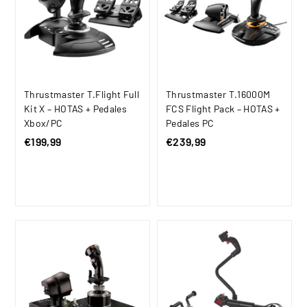
,
u
9
a
9
l
Thrustmaster T.Flight Full
Thrustmaster T.16000M
Kit X – HOTAS + Pedales
FCS Flight Pack – HOTAS +
Xbox/PC
Pedales PC
€199,99
€
€239,99
€
1
2
9
3
9
9
,
,
9
9
9
9