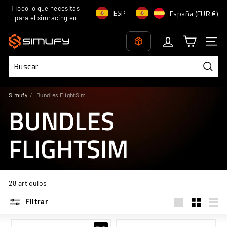
Ir
¡Todo lo que necesitas
Idioma
Moneda
ESP
España (EUR €)
directamente
para el simracing en
diapositivas
al
un solo lugar!
pausa
S
contenido
Naveg
i
m
u
Busca
f
Simufy
/
Bundles FlightSim
y
BUNDLES
FLIGHTSIM
28 artículos
Filtrar
Large
Small
List