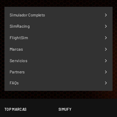
Simulador Completo
SimRacing
Expandir
menú
FlightSim
Expandir
menú
Marcas
Expandir
menú
Servicios
Expandir
menú
Partners
FAQs
TOP MARCAS
SIMUFY