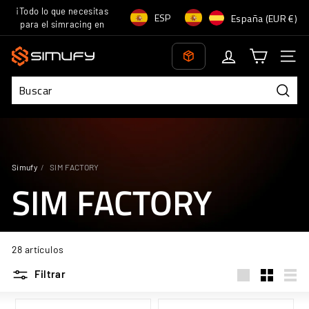
Ir
¡Todo lo que necesitas
Idioma
Moneda
ESP
España (EUR €)
directamente
para el simracing en
diapositivas
al
un solo lugar!
pausa
S
contenido
Naveg
i
m
u
Busca
f
y
Simufy
/
SIM FACTORY
SIM FACTORY
28 artículos
Filtrar
Large
Small
List