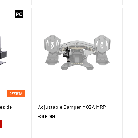
,
9
9
OFERTA
les de
Adjustable Damper MOZA MRP
€69,99
€
6
%
9