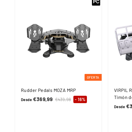
OFERTA
Rudder Pedals MOZA MRP
VIRPIL 
Timón d
€369,99
D
P
€439,98
€
- 16%
Desde
r
€3
4
e
Desde
3
e
s
9
c
d
,
i
e
9