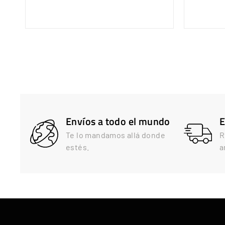
0
9
,
,
9
9
Envíos a todo el mundo
E
Te lo mandamos allá donde
R
estés.
a