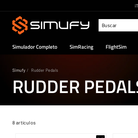
Ir
¡
directamente
S
al
i
contenido
m
u
Simulador Completo
SimRacing
FlightSim
f
y
Simufy
/
Rudder Pedals
RUDDER PEDAL
8 artículos