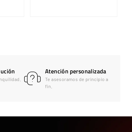
,
9
9
lución
Atención personalizada
nquilidad.
Te asesoramos de principio a
fin.