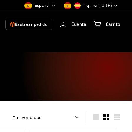
Idioma
Moneda
Español
España (EUR €)
Cuenta
Carrito
Rastrear pedido
Ordenar
Large
Small
List