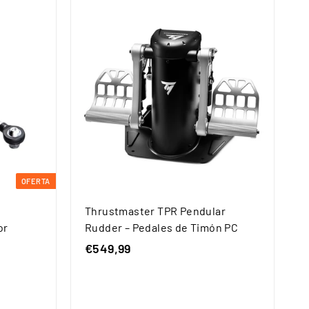
OFERTA
Thrustmaster TPR Pendular
or
Rudder – Pedales de Timón PC
€549,99
€
5
4
9