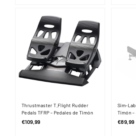
o
8
€
h
3
a
6
b
9
i
t
,
u
9
a
9
l
Thrustmaster T.Flight Rudder
Sim-Lab
Pedals TFRP – Pedales de Timón
Timón –
€109,99
€
€89,99
1