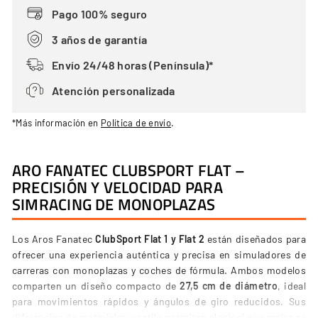
Pago 100% seguro
3 años de garantía
Envío 24/48 horas (Península)*
Atención personalizada
*Más información en
Política de envío
.
ARO FANATEC CLUBSPORT FLAT –
PRECISIÓN Y VELOCIDAD PARA
SIMRACING DE MONOPLAZAS
Los Aros Fanatec
ClubSport Flat 1 y Flat 2
están diseñados para
ofrecer una experiencia auténtica y precisa en simuladores de
carreras con monoplazas y coches de fórmula. Ambos modelos
comparten un diseño compacto de
27,5 cm de diámetro
, ideal
para movimientos rápidos y ángulos de giro reducidos. Sus
diferencias de materiales y estilo permiten elegir el que mejor se