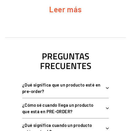
adapte a tu estilo de conducción y preferencias estéticas.
Leer más
LO MEJOR PARA CARRERAS TIPO FÓRMULA Y
MONOPLAZAS
Dirección ágil y sensible
: el tamaño reducido permite
respuestas ultra rápidas, perfectas para coches con
dirección directa.
PREGUNTAS
Diseño profesional y ergonómico
: inspirado en volantes
FRECUENTES
reales de competición.
Dos estilos, mismo rendimiento competitivo
: elige entre
cuero natural o gamuza sintética según tus preferencias y
uso con o sin guantes.
¿Qué significa que un producto esté en
pre-order?
CARACTERÍSTICAS TÉCNICAS COMUNES
¿Cómo sé cuando llega un producto
Diámetro de 27,5 cm
, ideal para coches de fórmula y
que está en PRE-ORDER?
prototipos.
Construcción en aluminio
, ligera y robusta.
¿Qué significa cuando un producto