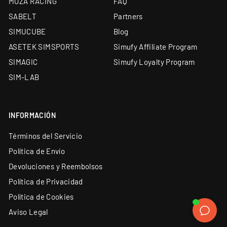
MOZA RACING
FAQ
ELIGE EL TUYO Y DOMINA LOS CIRCUITOS MÁS
SABELT
Partners
EXIGENTES
SIMUCUBE
Blog
¿Buscas un aro compacto para lograr tiempos perfectos en cada
ASETEK SIMSPORTS
Simufy Affiliate Program
vuelta? Tanto el Aro Fanatec ClubSport
Flat 1 como el Flat 2
SIMAGIC
Simufy Loyalty Program
están diseñados para
simuladores de carreras exigentes
,
donde cada milisegundo cuenta. Elige tu estilo, monta el hub, y
SIM-LAB
prepárate para la próxima pole.
INFORMACIÓN
Términos del Servicio
Política de Envío
Devoluciones y Reembolsos
Política de Privacidad
Política de Cookies
Aviso Legal