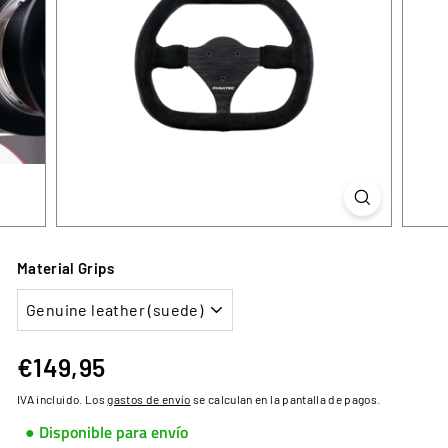
Material Grips
€149,95
€149,95
Precio
habitual
IVA incluido. Los
gastos de envío
se calculan en la pantalla de pagos.
● Disponible para envío