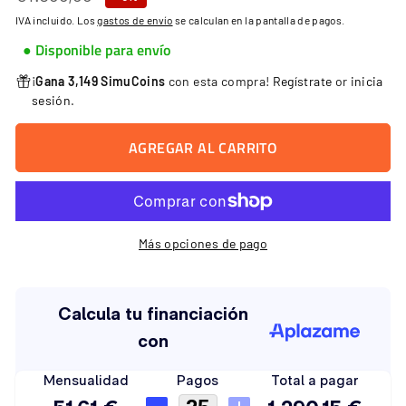
habitual
de
IVA incluido. Los
gastos de envío
se calculan en la pantalla de pagos.
oferta
● Disponible para envío
¡
Gana 3,149 SimuCoins
con esta compra!
Regístrate
or
inicia
sesión
.
AGREGAR AL CARRITO
Más opciones de pago