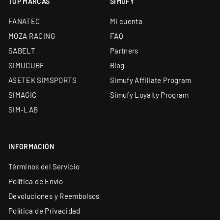
TOP MARCAS
SIMUFY
Financiación a medida: leasing y renting
FANATEC
Mi cuenta
disponibles
MOZA RACING
FAQ
SABELT
Partners
SIMUCUBE
Blog
ASETEK SIMSPORTS
Simufy Affiliate Program
SIMAGIC
Simufy Loyalty Program
SIM-LAB
INFORMACIÓN
Términos del Servicio
Política de Envío
Devoluciones y Reembolsos
Política de Privacidad