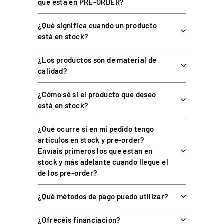
que está en PRE-ORDER?
ESPECIFICACIÓN
DETALLE
¿Qué significa cuando un producto
está en stock?
Asiento monocasco de
Tipo
competición
¿Los productos son de material de
Material
Fibra de carbono
calidad?
Laminado
A mano
¿Cómo sé si el producto que deseo
Refuerzos
T1000 en el núcleo
está en stock?
Neopreno de célula cerrada,
Cojines
10 mm
¿Qué ocurre si en mi pedido tengo
artículos en stock y pre-order?
Compatibilidad
Cockpits Res-Tech X1 y GT
Envíais primeros los que estan en
stock y más adelante cuando llegue el
de los pre-order?
COMPATIBILIDAD
¿Qué métodos de pago puedo utilizar?
Cockpits: Res-Tech X1 y GT.
¿Ofrecéis financiación?