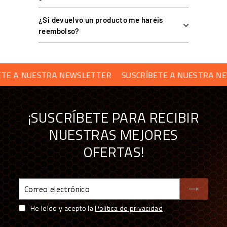
Cojines: neopreno de célula cerrada de 10 mm, acoplados en
¿Si devuelvo un producto me haréis
caliente.
reembolso?
Construcción: monocasco de fibra de carbono laminado a
mano.
Uso: sim racing.
 A NUESTRA NEWSLETTER
SUSCRÍBETE A NUESTRA NEWS
PREGUNTAS FRECUENTES
¡SUSCRÍBETE PARA RECIBIR
NUESTRAS MEJORES
¿De qué material es?
OFERTAS!
¿Con qué cockpits es compatible?
Correo
¿Qué refuerzos lleva?
electrónico
He leído y acepto la
Política de privacidad
¿Cómo son los cojines?