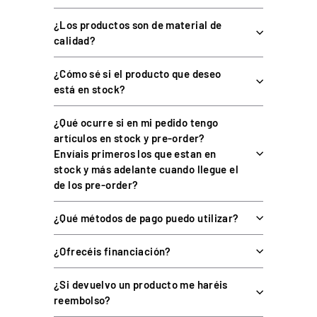
¿Los productos son de material de
ESPECIFICACIONES TÉCNICAS
calidad?
¿Cómo sé si el producto que deseo
está en stock?
ESPECIFICACIÓN
DETALLE
¿Qué ocurre si en mi pedido tengo
Par máximo
25 Nm
artículos en stock y pre-order?
Motor
5 pares de polos, suave
Envíais primeros los que estan en
stock y más adelante cuando llegue el
Encoder
23 bits
de los pre-order?
Alimentación
480 W
¿Qué métodos de pago puedo utilizar?
Dimensiones (sin QR)
130 × 130 × 267 mm
¿Ofrecéis financiación?
Peso
15,7 kg
Frontal, lateral o inferior
Montaje
¿Si devuelvo un producto me haréis
(tornillos M8)
reembolso?
Conexión
USB A-B y A-C