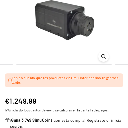
Ten en cuenta que los productos en Pre-Order podrían llegar más
tarde.
€1.249,99
€1.249,99
Precio
habitual
IVA incluido. Los
gastos de envío
se calculan en la pantalla de pagos.
¡
Gana 3,749 SimuCoins
con esta compra!
Regístrate
or
inicia
sesión
.