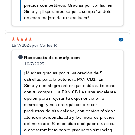
CARACTERÍSTICA
PXN CB1
Tipo
Botonera (button box)
Funciones programables
30
Controles físicos
19 de 9 tipos
2 (TC y ABS, con función de
Mandos rotatorios
botón)
Joystick
Integrado
RGB, 7 colores + brillo
Iluminación
ajustable
ABS con acabado estilo
Material
carbono
Dimensiones
184 × 144 × 79 mm
Peso
~540 g
Conexión
USB-C (Plug & Play)