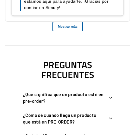
Plataforma
PC (Windows)
Abrazadera de mesa (hasta 7
Montaje
cm) o VESA 100×100
Botonera, cable USB-C a
USB-C, cable USB-C a USB-A,
Contenido de la caja
abrazadera de mesa, 3
tornillos y llave Allen
3 años de garantía legal en
Garantía
España y Portugal
PREGUNTAS
FRECUENTES
COMPATIBILIDAD
¿Qué significa que un producto esté en
pre-order?
Plataforma: PC con Windows, por USB-C y sin drivers.
No es
compatible con consolas PlayStation ni Xbox.
¿Cómo sé cuando llega un producto
Funciona como dispositivo USB independiente, junto a
que está en PRE-ORDER?
cualquier volante conectado al mismo PC, y se integra con
las bases PXN para ampliar las opciones de RGB.