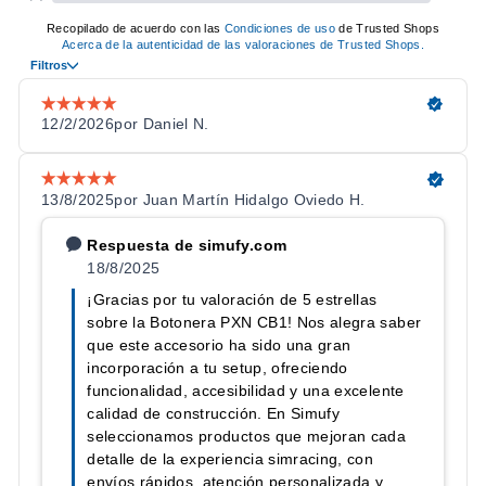
Dos mandos rotatorios (TC y ABS) que actúan también como
botón al pulsarlos.
Iluminación RGB con 7 colores e intensidad regulable desde
las ruletas HANDLE y TC; más colores al conectarla a una
base direct drive
PXN.
Carcasa de ABS resistente al calor con acabado estilo
carbono, de unos 540 g.
Conexión USB-C Plug & Play, sin necesidad de instalar
drivers.
Montaje versátil: abrazadera de mesa incluida para tableros
de hasta 7 cm, o soporte de monitor y patrón VESA 100×100
por los orificios traseros.
ESPECIFICACIONES TÉCNICAS