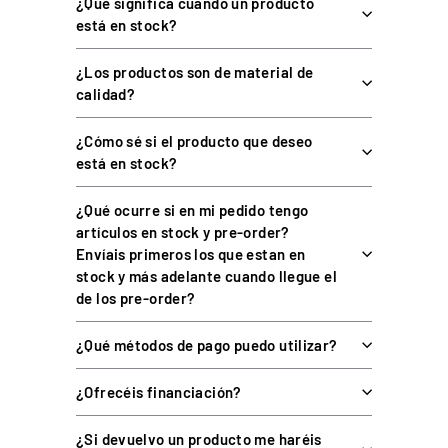
¿Qué significa cuando un producto
Juegos: American Truck Simulator, Euro Truck Simulator 2,
está en stock?
Farming Simulator, Assetto Corsa, iRacing, Project CARS, la
serie F1 y otros títulos de PC.
¿Los productos son de material de
calidad?
Montaje sobre mesa con la abrazadera incluida o atornillada
cockpit
a un
o a un soporte de monitor.
¿Cómo sé si el producto que deseo
está en stock?
PREGUNTAS FRECUENTES SOBRE LA PXN
CB1
¿Qué ocurre si en mi pedido tengo
artículos en stock y pre-order?
Envíais primeros los que estan en
stock y más adelante cuando llegue el
¿La PXN CB1 funciona en PS5 o Xbox?
de los pre-order?
¿Necesita instalar drivers o software?
¿Qué métodos de pago puedo utilizar?
¿Ofrecéis financiación?
¿Cuántos botones tiene y de qué tipo?
¿Si devuelvo un producto me haréis