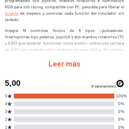
programables con joystick, mandos rotatorios e iluminación
RGB para sim racing, compatible con PC, pensada para liberar el
volante
de mapeos y controlar cada función del simulador sin
teclado.
Integra 19 controles físicos de 9 tipos —pulsadores,
interruptores tipo palanca, joystick y dos mandos rotatorios (TC
y ABS) que también funcionan como botón— sobre una carcasa
de ABS con acabado estilo carbono de unos 540 g. Se conecta
por USB-C en modo Plug & Play, sin drivers, y su
Leer más
retroiluminación RGB ofrece 7 colores con brillo ajustable desde
el propio panel, ampliables al conectarla a una base PXN
compatible.
CARACTERÍSTICAS CLAVE DE LA PXN CB1
30 funciones programables repartidas en 19 controles
físicos de 9 tipos: pulsadores, interruptores tipo palanca,
joystick y dos ruletas.