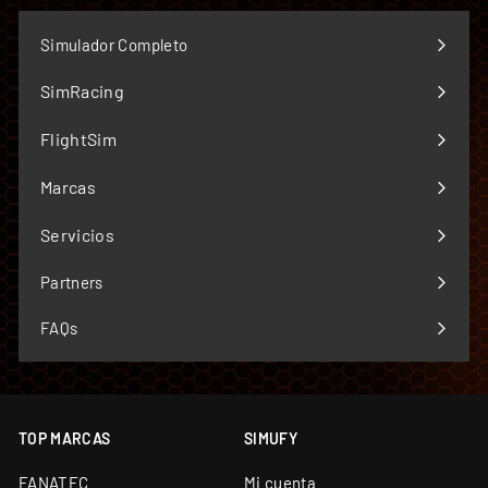
Envío desde almacén propio de 5.000 m² y
showroom en Barcelona
Simulador Completo
Soporte técnico especializado y garantía oficial en
todos los productos
SimRacing
Expandir
Financiación a medida: leasing y renting
menú
FlightSim
disponibles
Expandir
menú
Marcas
Expandir
menú
Servicios
Expandir
menú
Partners
FAQs
TOP MARCAS
SIMUFY
FANATEC
Mi cuenta