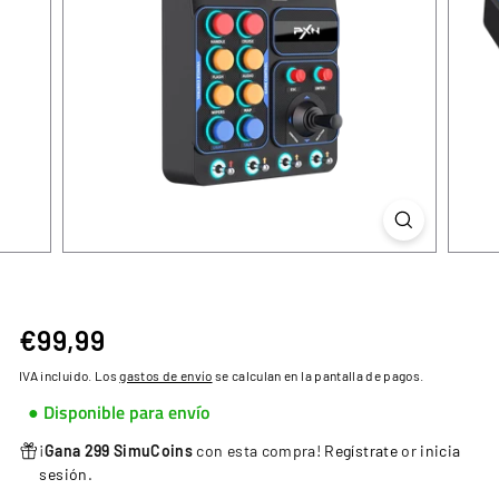
€99,99
€99,99
Precio
habitual
IVA incluido. Los
gastos de envío
se calculan en la pantalla de pagos.
● Disponible para envío
¡
Gana 299 SimuCoins
con esta compra!
Regístrate
or
inicia
sesión
.