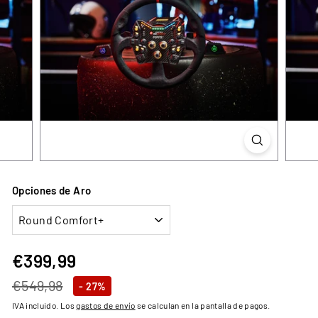
Opciones de Aro
€399,99
€399,99
Precio
Precio
€549,98
€549,98
- 27%
habitual
de
IVA incluido. Los
gastos de envío
se calculan en la pantalla de pagos.
oferta