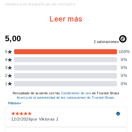
cambio son magnéticas sin contacto.
Leer más
CARACTERÍSTICAS PRINCIPALES DEL
ASETEK FORTE GT
112 inputs programables
para asignar cada función de
carrera.
32 LEDs aRGB
: revoluciones, banderas, botones y encoders,
totalmente configurables.
Aros intercambiables
(Round, Closed D, Open D…) o sin aro,
a tu elección.
Chasis de fibra de carbono
con placa frontal de carbono:
rígido, ligero y sin flexión.
Levas de cambio magnéticas sin contacto
, sin desgaste
mecánico.
Quick Release Asetek sin cables
: transmisión estable de