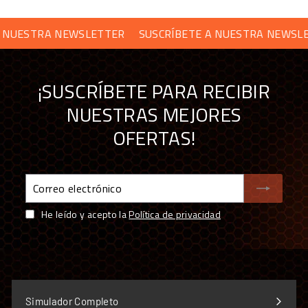
No es compatible con consolas PlayStation ni Xbox.
UESTRA NEWSLETTER
SUSCRÍBETE A NUESTRA NEWSLETT
PREGUNTAS FRECUENTES
¡SUSCRÍBETE PARA RECIBIR
¿El Forte GT funciona en consola?
NUESTRAS MEJORES
OFERTAS!
¿Cuántos inputs y LEDs tiene?
Correo
¿Puedo elegir el aro?
electrónico
He leído y acepto la
Política de privacidad
¿Qué controles incluye?
¿Con qué bases es compatible?
Simulador Completo