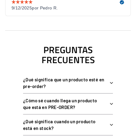
datos y energía, sin baterías ni señales inalámbricas.
ESPECIFICACIONES TÉCNICAS
PREGUNTAS
CARACTERÍSTICA
DETALLE
FRECUENTES
Inputs
112 opciones programables
Botones
8 pulsadores
¿Qué significa que un producto esté en
Funky switches
2 (7 posiciones)
pre-order?
Encoders rotativos
3 (12 posiciones)
¿Cómo sé cuando llega un producto
Thumb encoders
2
que está en PRE-ORDER?
Levas
2 magnéticas sin contacto
¿Qué significa cuando un producto
32 aRGB (revoluciones,
está en stock?
LEDs
banderas, botones y