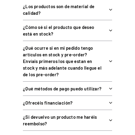
encoders)
¿Los productos son de material de
Compuesto de fibra de
calidad?
Chasis
carbono + placa frontal de
carbono
¿Cómo sé si el producto que deseo
Intercambiables (Round,
está en stock?
Aros
Closed D, Open D) o sin aro
¿Qué ocurre si en mi pedido tengo
Diámetro
330 mm con aro
artículos en stock y pre-order?
Quick Release
Asetek, sin cables
Envíais primeros los que estan en
stock y más adelante cuando llegue el
Software
RaceHub
de los pre-order?
Plataforma
PC (Windows 10/11)
¿Qué métodos de pago puedo utilizar?
COMPATIBILIDAD
¿Ofrecéis financiación?
¿Si devuelvo un producto me haréis
Compatible con
PC (Windows 10/11)
y con todas las
bases Direct
reembolso?
Drive
de Asetek (La Prima, Forte e Invicta) mediante Quick
Release; con adaptadores, también con bases de otras marcas.