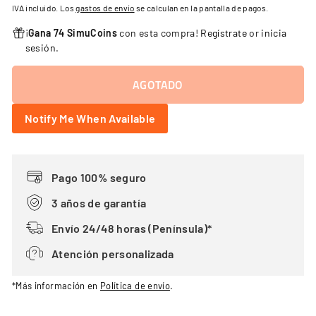
habitual
IVA incluido. Los
gastos de envío
se calculan en la pantalla de pagos.
¡
Gana 74 SimuCoins
con esta compra!
Regístrate
or
inicia
sesión
.
AGOTADO
Notify Me When Available
Pago 100% seguro
3 años de garantía
Envío 24/48 horas (Península)*
Atención personalizada
*Más información en
Política de envío
.