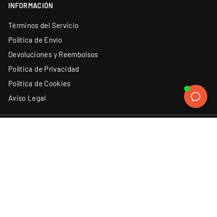
INFORMACIÓN
Términos del Servicio
Política de Envío
Devoluciones y Reembolsos
Política de Privacidad
Política de Cookies
Aviso Legal
ATENCIÓN AL CLIENTE
SÍGUENOS
Instagram
Facebook
YouTube
X
TikTok
(34) 93 131 06 62
Contacto
Discord
LinkedIn
ACEPTAMOS