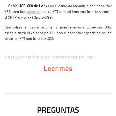
El
Cable USB XS9 de Leoxz
es el cable de recambio con conector
XS9 para los
volantes
Leoxz XF1 que utilizan esa interfaz, como
el XF1 Pro y el XF1 Sport-USB.
Reemplaza el cable original y mantiene una conexión USB
estable entre el volante y el PC, con el conector específico de los
volantes XF1 con interfaz XS9.
CARACTERÍSTICAS PRINCIPALES DEL
CABLE USB XS9
Leer más
Conector USB XS9.
Para los volantes Leoxz XF1 con interfaz XS9 (XF1 Pro y XF1
Sport-USB).
Cable de recambio directo del original.
PREGUNTAS
Conexión estable entre el volante y el ordenador.