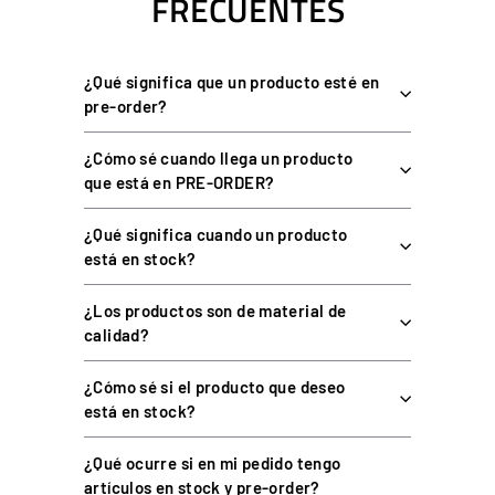
FRECUENTES
ESPECIFICACIONES TÉCNICAS
¿Qué significa que un producto esté en
pre-order?
ESPECIFICACIÓN
DETALLE
¿Cómo sé cuando llega un producto
Conector
USB XS9
que está en PRE-ORDER?
Volantes Leoxz XF1 con
¿Qué significa cuando un producto
Compatibilidad
interfaz XS9 (XF1 Pro, XF1
está en stock?
Sport-USB)
Tipo
Cable de recambio
¿Los productos son de material de
calidad?
COMPATIBILIDAD
¿Cómo sé si el producto que deseo
está en stock?
Para los volantes Leoxz XF1 que emplean el conector XS9. Los
¿Qué ocurre si en mi pedido tengo
volantes XGT Pro y XGT Ultimate utilizan el cable con conector
artículos en stock y pre-order?
GX12, no este.