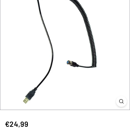
€24,99
€24,99
Precio