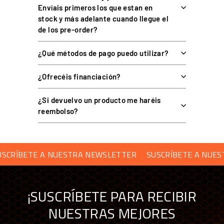
Envíais primeros los que estan en
stock y más adelante cuando llegue el
de los pre-order?
PREGUNTAS FRECUENTES
¿Qué métodos de pago puedo utilizar?
¿Para qué volantes sirve el cable XS9?
¿Ofrecéis financiación?
¿Sirve para los volantes XGT?
¿Si devuelvo un producto me haréis
reembolso?
¿Es un recambio directo?
CRÍBETE A NUESTRA NEWSLETTER
SUSCRÍBETE A NUEST
COMPRAR TU ACCESORIO DE SIM RACING EN
SIMUFY ES COMPRAR CON GARANTÍAS
¡SUSCRÍBETE PARA RECIBIR
Distribuidor oficial premium de sim racing en
NUESTRAS MEJORES
España y Portugal — más de 70 marcas