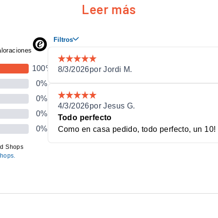
Leer más
g).
lo evapora.
a más cobertura.
 los roces.
DETALLE
Poliéster técnico (tejido Drys
Aprox. 110 g