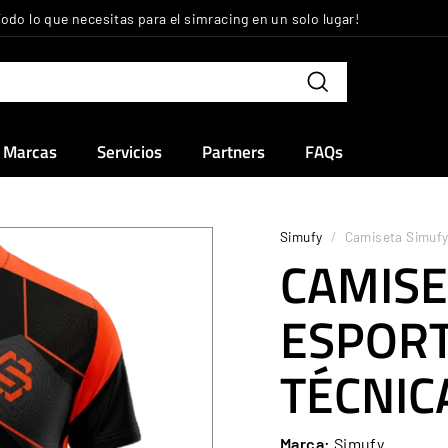
Todo lo que necesitas para el simracing en un solo lugar!
diapositivas
pausa
Buscar
Marcas
Servicios
Partners
FAQs
Simufy
/
Camiseta Simufy
CAMISE
ESPORT
TÉCNIC
Marca:
Simufy