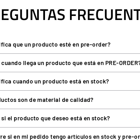
EGUNTAS FRECUEN
Transpirable, secado rápido,
Redondo
Ergonómico, espalda más larg
ifica que un producto esté en pre-order?
Corta
XS, S, M, L, XL, 2XL, 3XL, 4XL
 cuando llega un producto que está en PRE-ORDER
ifica cuando un producto está en stock?
uctos son de material de calidad?
ara acertar con la tuya; si estás entre dos, elige la mayor.
si el producto que deseo está en stock?
re si en mi pedido tengo artículos en stock y pre-o