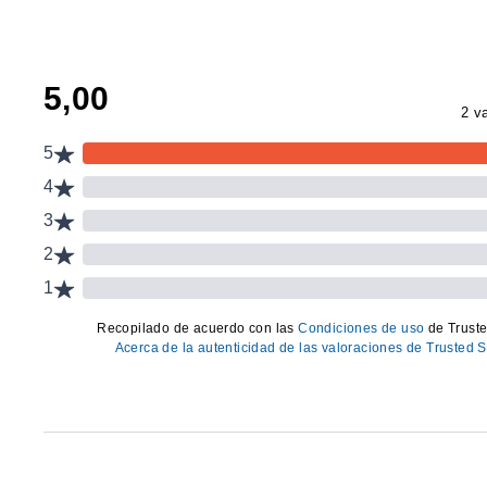
Tejido técnico Drysens en poliéster, ligero (unos 110 
Transpirable y de secado rápido: absorbe el sudor y 
Cuello redondo con ajuste cómodo.
Espalda ligeramente más larga que el delantero par
Corte ergonómico que se adapta a la silueta y reduce
Disponible de la talla XS a la 4XL.
ESPECIFICACIONES TÉCNICAS
CARACTERÍSTICA
Composición
Peso