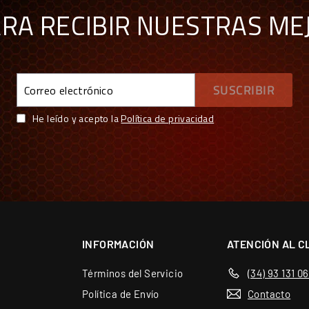
ARA RECIBIR NUESTRAS ME
Correo
SUSCRIBIR
electrónico
He leído y acepto la
Política de privacidad
S COMPRAR CON GARANTÍAS
spaña y Portugal — más de 70 marcas
ra de garantía de Europa
o de Europa
INFORMACIÓN
ATENCIÓN AL C
wroom en Barcelona
Términos del Servicio
(34) 93 131 0
 en todos los productos
Política de Envío
Contacto
ibles