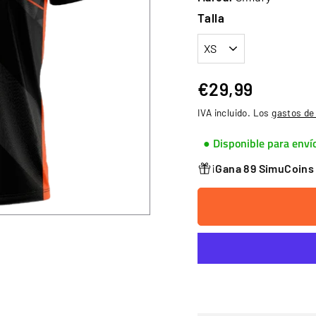
Talla
€29,99
€29,99
Precio
IVA incluido. Los
gastos de
habitual
● Disponible para enví
¡
Gana 89 SimuCoin