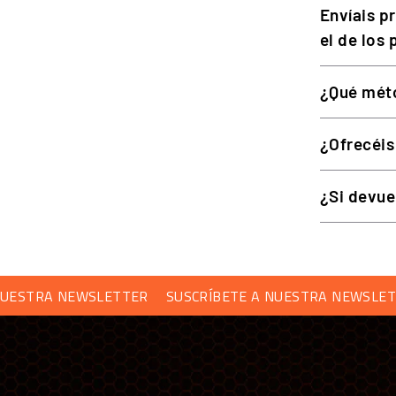
Envíais p
el de los
¿Qué méto
¿Ofrecéis
¿Si devue
PREGUNTAS FRECUENTES
RA NEWSLETTER
SUSCRÍBETE A NUESTRA NEWSLETTER
¿De qué material es la camiseta Simufy eSports?
¿Ayuda a mantenerse seco en sesiones largas?