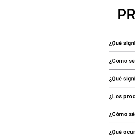
PR
Propiedades
Cuello
Corte
¿Qué sign
Manga
Tallas
¿Cómo sé
¿Qué sign
TALLAS Y AJUSTE
¿Los prod
Disponible de la XS a la 4XL. Consulta la guía de tallas p
¿Cómo sé 
¿Qué ocur