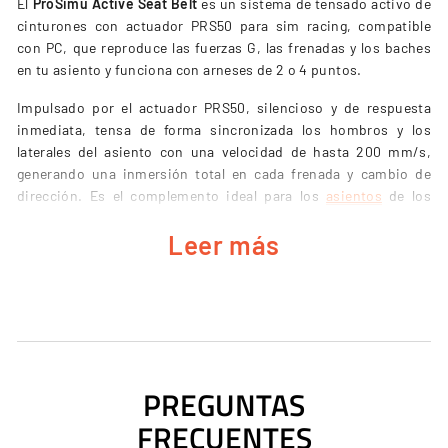
El
ProSimu Active Seat Belt
es un sistema de tensado activo de
cinturones con actuador PRS50 para sim racing, compatible
con PC, que reproduce las fuerzas G, las frenadas y los baches
en tu asiento y funciona con arneses de 2 o 4 puntos.
Impulsado por el actuador PRS50, silencioso y de respuesta
inmediata, tensa de forma sincronizada los hombros y los
laterales del asiento con una velocidad de hasta 200 mm/s,
generando una inmersión total en cada frenada y cambio de
dirección. Es el complemento ideal para los
asientos
de los
setups con movimiento y se instala en modo plug & play.
Leer más
CARACTERÍSTICAS CLAVE
Tensado activo de cinturones con actuador PRS50,
compatible con arneses de 2 o 4 puntos.
PREGUNTAS
Velocidad de tensión de hasta 200 mm/s para una respuesta
FRECUENTES
inmediata.