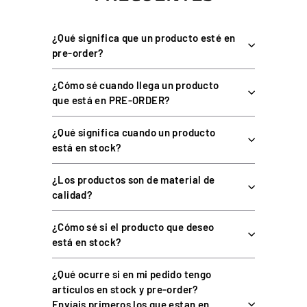
Tensión sincronizada de hombros y costados para máxima
inmersión.
¿Qué significa que un producto esté en
Actuador PRS50 ultrasilencioso, ideal para uso prolongado.
pre-order?
Sistema plug & play, sin configuraciones complejas.
¿Cómo sé cuando llega un producto
Arnés de 4 puntos incluido, listo para usar.
que está en PRE-ORDER?
Compatible con SimTools V3 de ProSimu y alimentación de
110–220 V.
¿Qué significa cuando un producto
está en stock?
ESPECIFICACIONES TÉCNICAS
¿Los productos son de material de
calidad?
CARACTERÍSTICA
DETALLE
¿Cómo sé si el producto que deseo
está en stock?
Actuador
ProSimu PRS50
¿Qué ocurre si en mi pedido tengo
Velocidad de tensión
Hasta 200 mm/s
artículos en stock y pre-order?
Sistema
Plug & Play
Envíais primeros los que estan en