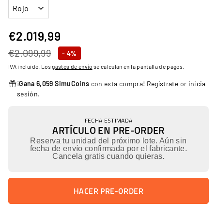
€2.019,99
€2.019,99
Precio
Precio
€2.099,99
€2.099,99
- 4%
habitual
de
IVA incluido. Los
gastos de envío
se calculan en la pantalla de pagos.
oferta
¡
Gana 6,059 SimuCoins
con esta compra!
Regístrate
or
inicia
sesión
.
FECHA ESTIMADA
ARTÍCULO EN PRE-ORDER
Reserva tu unidad del próximo lote. Aún sin
fecha de envío confirmada por el fabricante.
Cancela gratis cuando quieras.
HACER PRE-ORDER