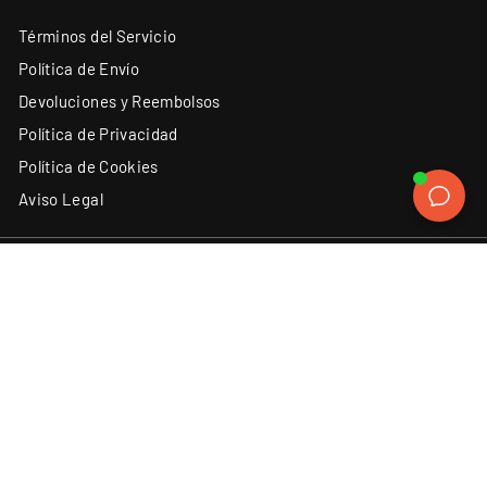
Términos del Servicio
Política de Envío
Devoluciones y Reembolsos
Política de Privacidad
Política de Cookies
Aviso Legal
ATENCIÓN AL CLIENTE
SÍGUENOS
Instagram
Facebook
YouTube
X
TikTok
(34) 93 131 06 62
Contacto
Discord
LinkedIn
ACEPTAMOS