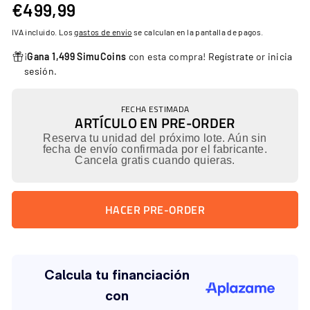
€499,99
€499,99
Precio
habitual
IVA incluido. Los
gastos de envío
se calculan en la pantalla de pagos.
¡
Gana 1,499 SimuCoins
con esta compra!
Regístrate
or
inicia
sesión
.
FECHA ESTIMADA
ARTÍCULO EN PRE-ORDER
Reserva tu unidad del próximo lote. Aún sin
fecha de envío confirmada por el fabricante.
Cancela gratis cuando quieras.
HACER PRE-ORDER