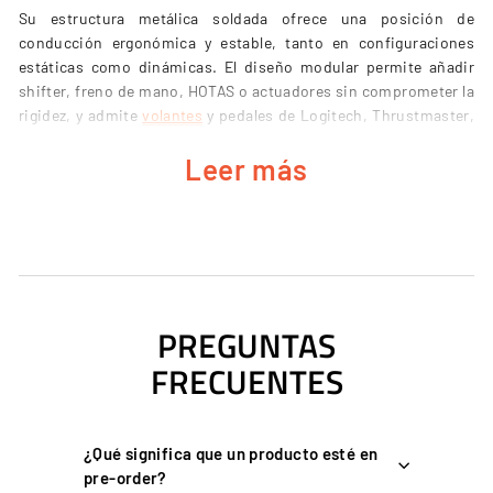
Su estructura metálica soldada ofrece una posición de
conducción ergonómica y estable, tanto en configuraciones
estáticas como dinámicas. El diseño modular permite añadir
shifter, freno de mano, HOTAS o actuadores sin comprometer la
rigidez, y admite
volantes
y pedales de Logitech, Thrustmaster,
Fanatec o MOZA, entre otros.
Leer más
CARACTERÍSTICAS CLAVE
Estructura metálica reforzada, ideal para setups con o sin
movimiento.
PREGUNTAS
Soportes de asiento ajustables con inclinación
FRECUENTES
personalizable.
Placa de pedales deslizante e inclinable para la posición
óptima.
¿Qué significa que un producto esté en
Brazo de volante ajustable con placa preperforada,
pre-order?
compatible con los principales volantes.