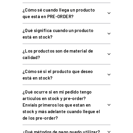
Incluye soporte para shifter compatible con múltiples
¿Cómo sé cuando llega un producto
marcas.
que está en PRE-ORDER?
Diseño modular y escalable, preparado para sistemas de
movimiento ProSimu.
¿Qué significa cuando un producto
está en stock?
ESPECIFICACIONES TÉCNICAS
¿Los productos son de material de
calidad?
¿Cómo sé si el producto que deseo
CARACTERÍSTICA
DETALLE
está en stock?
Estructura metálica soldada y
Material
pintada (acero)
¿Qué ocurre si en mi pedido tengo
artículos en stock y pre-order?
Inclinación y posición de
Envíais primeros los que estan en
asiento; altura, inclinación y
Ajustes
stock y más adelante cuando llegue el
deslizamiento de pedales;
brazo de volante ajustable
de los pre-order?
Volantes y pedales de
¿Qué métodos de pago puedo utilizar?
Logitech, Thrustmaster,