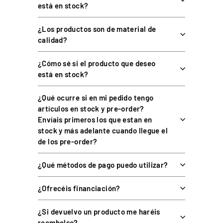
ESPECIFICACIONES TÉCNICAS DEL HYPER-
está en stock?
X 6.8
¿Los productos son de material de
calidad?
ESPECIFICACIÓN
DATO
¿Cómo sé si el producto que deseo
está en stock?
Modelo
EPLAB Hyper-X 6.8
Pantalla
Vocore 6,8" táctil
¿Qué ocurre si en mi pedido tengo
artículos en stock y pre-order?
Dimensiones
215 x 135 x 68 mm
Envíais primeros los que estan en
Peso
900 g
stock y más adelante cuando llegue el
de los pre-order?
Carcasa
Aluminio CNC (100%)
Iluminación
10 LEDs RGB configurables
¿Qué métodos de pago puedo utilizar?
USB magnético (1,5 m) +
Conexión
¿Ofrecéis financiación?
extensión 1 m
Conector secundario
GX12 tipo aviación
¿Si devuelvo un producto me haréis
reembolso?