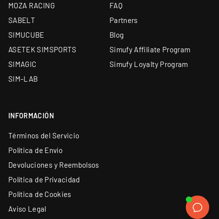
MOZA RACING
FAQ
Único Centro Oficial de Reparación Fanatec fuera
de garantía de Europa
SABELT
Partners
SIMUCUBE
Blog
Simucube Premium Reseller — uno de los cuatro de
Europa
ASETEK SIMSPORTS
Simufy Affiliate Program
Envío desde almacén propio de 5.000 m² y
SIMAGIC
Simufy Loyalty Program
showroom en Barcelona
SIM-LAB
Soporte técnico especializado y garantía oficial en
todos los productos
Financiación a medida: leasing y renting
INFORMACIÓN
disponibles
Términos del Servicio
Política de Envío
Devoluciones y Reembolsos
Política de Privacidad
Política de Cookies
Aviso Legal