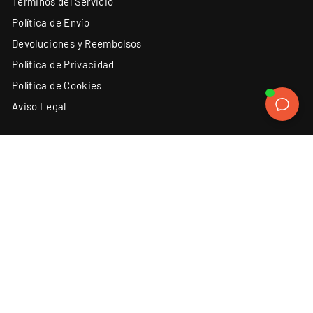
Términos del Servicio
Política de Envío
Devoluciones y Reembolsos
Política de Privacidad
Política de Cookies
Aviso Legal
ATENCIÓN AL CLIENTE
SÍGUENOS
Instagram
Facebook
YouTube
X
TikTok
(34) 93 131 06 62
Contacto
Discord
LinkedIn
ACEPTAMOS