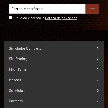
Financiación a medida: leasing y renting
Correo
disponibles
electrónico
He leído y acepto la
Política de privacidad
Simulador Completo
SimRacing
Expandir
menú
FlightSim
Expandir
menú
Marcas
Expandir
menú
Servicios
Expandir
menú
Partners