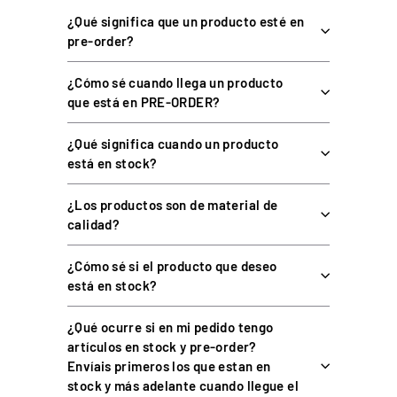
¿Qué significa que un producto esté en
COMPATIBILIDAD
pre-order?
¿Cómo sé cuando llega un producto
Compatible con los principales sistemas de servomotor Direct
que está en PRE-ORDER?
Drive del mercado. Se instala en
cockpits
de perfil de aluminio;
la base direct drive se adquiere aparte.
¿Qué significa cuando un producto
está en stock?
PREGUNTAS FRECUENTES
¿Los productos son de material de
calidad?
¿Qué grosor tienen las placas del Front Mount
¿Cómo sé si el producto que deseo
EVO?
está en stock?
¿Para qué bases está pensado?
¿Qué ocurre si en mi pedido tengo
artículos en stock y pre-order?
Envíais primeros los que estan en
¿Sirve para proyectos DIY?
stock y más adelante cuando llegue el