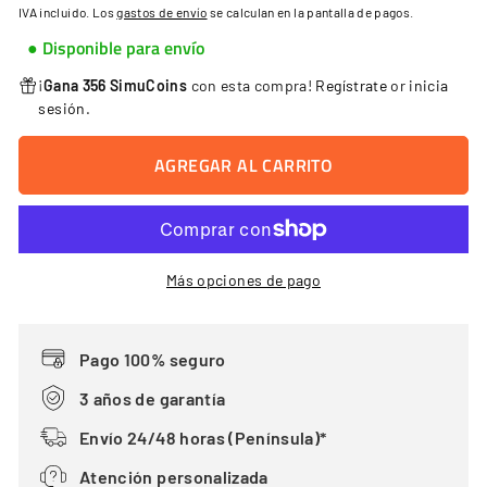
habitual
IVA incluido. Los
gastos de envío
se calculan en la pantalla de pagos.
● Disponible para envío
¡
Gana 356 SimuCoins
con esta compra!
Regístrate
or
inicia
sesión
.
AGREGAR AL CARRITO
Más opciones de pago
Pago 100% seguro
3 años de garantía
Envío 24/48 horas (Península)*
Atención personalizada