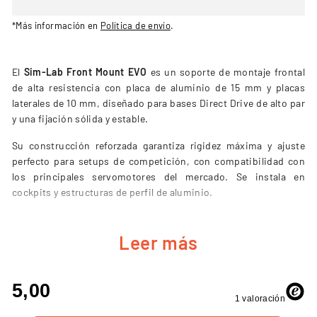
*Más información en
Política de envío
.
El
Sim-Lab Front Mount EVO
es un soporte de montaje frontal
de alta resistencia con placa de aluminio de 15 mm y placas
laterales de 10 mm, diseñado para bases Direct Drive de alto par
y una fijación sólida y estable.
Su construcción reforzada garantiza rigidez máxima y ajuste
perfecto para setups de competición, con compatibilidad con
los principales servomotores del mercado. Se instala en
cockpits y estructuras de perfil de aluminio.
Leer más
CARACTERÍSTICAS PRINCIPALES
Placa frontal de aluminio de 15 mm de grosor y placas
laterales de 10 mm.