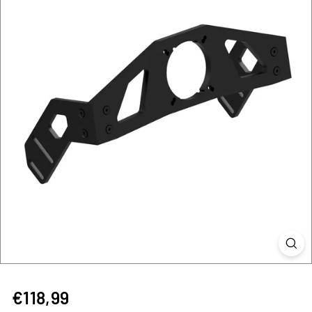
€118,99
€118,99
Precio