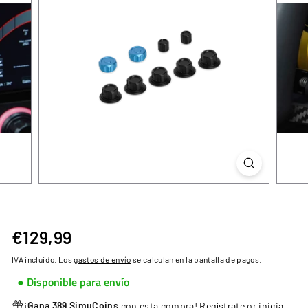
€129,99
€129,99
Precio
habitual
IVA incluido. Los
gastos de envío
se calculan en la pantalla de pagos.
● Disponible para envío
¡
Gana 389 SimuCoins
con esta compra!
Regístrate
or
inicia