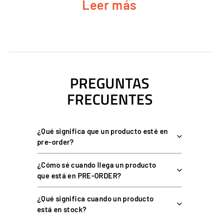
Leer más
METAL KIT
Aleación de aluminio mecanizada en CNC con acabado
granallado y anodizado.
Compatible exclusivamente con los volantes Leoxz XGT Pro
y XGT Ultimate.
PREGUNTAS
Incluye 5 pomos de encoder, 2 pomos de joystick
FRECUENTES
multidireccional y 2 ruletas de pulgar.
Instalación con tornillos; incluye llave Allen de 1,5 mm,
extractor, palanca fina y paño.
¿Qué significa que un producto esté en
Peso de 0,5 kg y dimensiones de 10 × 10 × 6 cm.
pre-order?
¿Cómo sé cuando llega un producto
ESPECIFICACIONES TÉCNICAS
que está en PRE-ORDER?
¿Qué significa cuando un producto
está en stock?
ESPECIFICACIÓN
DETALLE