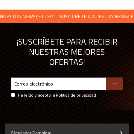
UESTRA NEWSLETTER
PREGUNTAS FRECUENTES
SUSCRÍBETE A NUESTRA NEWSLETT
¿Con qué volantes es compatible el XGT Metal
¡SUSCRÍBETE PARA RECIBIR
Kit?
NUESTRAS MEJORES
OFERTAS!
¿Qué incluye el kit?
Correo
¿Es difícil de instalar?
electrónico
He leído y acepto la
Política de privacidad
¿De qué material está fabricado?
COMPRAR TU KIT DE SIM RACING EN SIMUFY
Simulador Completo