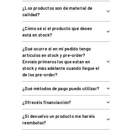
¿Los productos son de material de
Aleación de aluminio CNC,
Material
granallada y anodizada
calidad?
Compatibilidad
Leoxz XGT Pro y XGT Ultimate
¿Cómo sé si el producto que deseo
5 pomos de encoder, 2 de
está en stock?
Contenido
joystick, 2 ruletas de pulgar
¿Qué ocurre si en mi pedido tengo
Llave Allen 1,5 mm, extractor,
Herramientas
artículos en stock y pre-order?
palanca fina y paño
Envíais primeros los que estan en
Peso
0,5 kg
stock y más adelante cuando llegue el
de los pre-order?
Dimensiones
10 × 10 × 6 cm
¿Qué métodos de pago puedo utilizar?
COMPATIBILIDAD
¿Ofrecéis financiación?
Diseñado exclusivamente para los volantes Leoxz XGT Pro y XGT
¿Si devuelvo un producto me haréis
Ultimate. No es compatible con el XF1 Ultimate ni con otros
reembolso?
modelos.