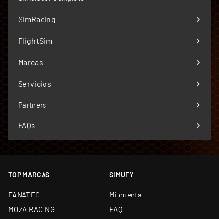
ES COMPRAR CON GARANTÍAS
SimRacing
Distribuidor oficial premium de sim racing en
Expandir
España y Portugal — más de 70 marcas
menú
FlightSim
Expandir
Único Centro Oficial de Reparación Fanatec fuera
de garantía de Europa
menú
Marcas
Expandir
Simucube Premium Reseller — uno de los cuatro de
menú
Servicios
Europa
Expandir
Envío desde almacén propio de 5.000 m² y
menú
Partners
showroom en Barcelona
Soporte técnico especializado y garantía oficial en
FAQs
todos los productos
Financiación a medida: leasing y renting
disponibles
TOP MARCAS
SIMUFY
FANATEC
Mi cuenta
MOZA RACING
FAQ