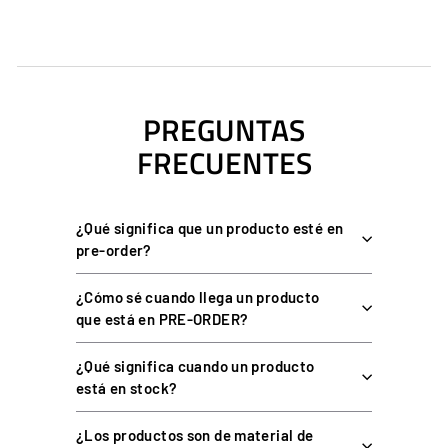
EMBRAGUE VRS DIRECTFORCE PRO
Sensación de embrague real con respuesta mecánica
regresiva.
PREGUNTAS
Presión máxima configurable de hasta 30 kg en la cara del
FRECUENTES
pedal.
Muelle de acero 50 Cr V4 de alta resistencia y durabilidad.
Ángulo, recorrido y dureza totalmente ajustables.
¿Qué significa que un producto esté en
Acero inoxidable 304 y aluminio 6061, sin desgaste
pre-order?
perceptible.
¿Cómo sé cuando llega un producto
Compatible con el sistema DirectForce Pro como ampliación
que está en PRE-ORDER?
o repuesto.
¿Qué significa cuando un producto
está en stock?
ESPECIFICACIONES TÉCNICAS
¿Los productos son de material de