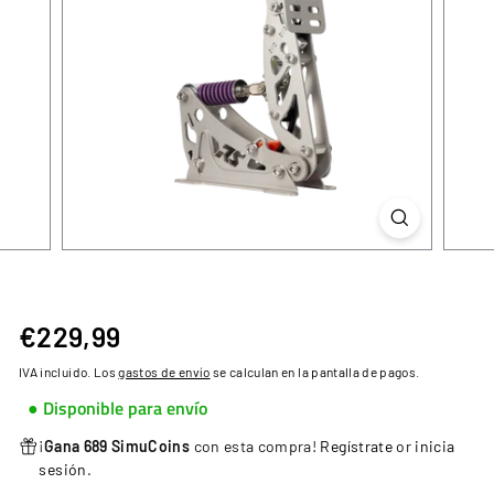
€229,99
€229,99
Precio
habitual
IVA incluido. Los
gastos de envío
se calculan en la pantalla de pagos.
● Disponible para envío
¡
Gana 689 SimuCoins
con esta compra!
Regístrate
or
inicia
sesión
.