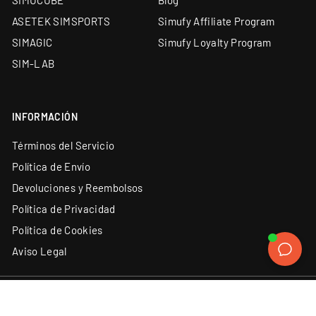
SIMUCUBE
Blog
showroom en Barcelona
ASETEK SIMSPORTS
Simufy Affiliate Program
Soporte técnico especializado y garantía oficial en
SIMAGIC
Simufy Loyalty Program
todos los productos
SIM-LAB
Financiación a medida: leasing y renting
disponibles
INFORMACIÓN
Términos del Servicio
Política de Envío
Devoluciones y Reembolsos
Política de Privacidad
Política de Cookies
Aviso Legal
ATENCIÓN AL CLIENTE
SÍGUENOS