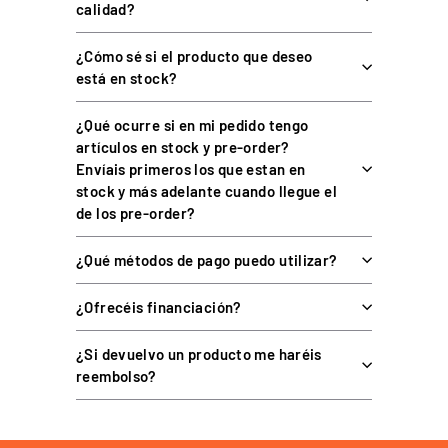
calidad?
ESPECIFICACIÓN
DETALLE
¿Cómo sé si el producto que deseo
Pedal de embrague
Tipo
está en stock?
independiente
Presión máxima
30 kg
¿Qué ocurre si en mi pedido tengo
artículos en stock y pre-order?
Respuesta
Regresiva
Envíais primeros los que estan en
Recorrido
37,8 a 77,1 mm
stock y más adelante cuando llegue el
de los pre-order?
Ángulo de accionamiento
12,4° a 25,4°
Muelle
Acero 50 Cr V4
¿Qué métodos de pago puedo utilizar?
Dimensiones pedal
100 x 55 mm
¿Ofrecéis financiación?
Altura desde la base
200 mm
¿Si devuelvo un producto me haréis
Acero inoxidable 304, aluminio
Materiales
reembolso?
6061
Plataforma
PC (USB)