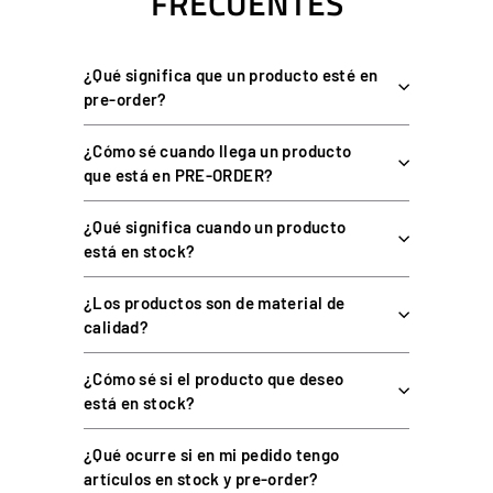
FRECUENTES
puntos de resolución).
Estructura de aleación de aluminio mecanizada por CNC y
¿Qué significa que un producto esté en
anodizada.
pre-order?
Freno disponible con accionamiento mecánico (gomas
elastómeras) o hidráulico.
¿Cómo sé cuando llega un producto
Ajuste de espaciado, altura, ángulo, recorrido y fuerza de
que está en PRE-ORDER?
cada pedal.
Conexión USB a PC o a bases Simagic mediante bus port
¿Qué significa cuando un producto
(modos USB / CAN-Bus).
está en stock?
Se entrega premontada y cableada, con diseño modular para
¿Los productos son de material de
cambiar las gomas.
calidad?
¿Cómo sé si el producto que deseo
ESPECIFICACIONES TÉCNICAS DE LA
está en stock?
SIMAGIC P1000
¿Qué ocurre si en mi pedido tengo
artículos en stock y pre-order?