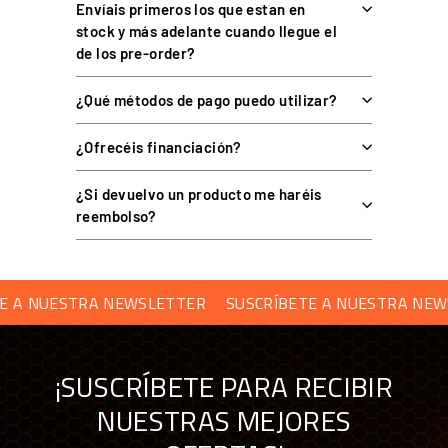
ESPECIFICACIÓN
DATO
Envíais primeros los que estan en
stock y más adelante cuando llegue el
Pedalera modular para sim
Tipo
de los pre-order?
racing
2 pedales (acelerador + freno)
¿Qué métodos de pago puedo utilizar?
Configuraciones
o 3 pedales (+ embrague)
¿Ofrecéis financiación?
Freno
Célula de carga, hasta 100 kg
Accionamiento del freno
Mecánico (gomas) o hidráulico
¿Si devuelvo un producto me haréis
reembolso?
Acelerador
Sensor hall
Sensor hall (versión de 3
Embrague
pedales)
A NUESTRA NEWSLETTER
SUSCRÍBETE A NUESTRA NEWSL
Resolución de sensores
12 bits (4096 puntos)
Aleación de aluminio CNC,
Material
anodizado
¡SUSCRÍBETE PARA RECIBIR
USB / bus port a base Simagic
Conexión
NUESTRAS MEJORES
(USB / CAN-Bus)