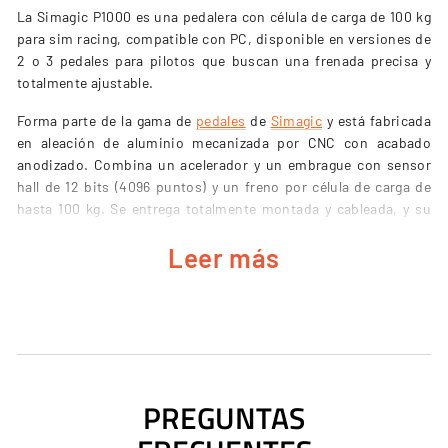
La Simagic P1000 es una pedalera con célula de carga de 100 kg
para sim racing, compatible con PC, disponible en versiones de
2 o 3 pedales para pilotos que buscan una frenada precisa y
totalmente ajustable.
Forma parte de la gama de
pedales
de
Simagic
y está fabricada
en aleación de aluminio mecanizada por CNC con acabado
anodizado. Combina un acelerador y un embrague con sensor
hall de 12 bits (4096 puntos) y un freno por célula de carga de
hasta 100 kg. Se entrega totalmente montada y cableada, y su
diseño modular permite cambiar las gomas y ajustar cada pedal
Leer más
a tu pisada.
CARACTERÍSTICAS DE LA SIMAGIC P1000
Freno con célula de carga de 100 kg: frenas por presión, no
PREGUNTAS
por posición.
Acelerador y embrague con sensor hall de 12 bits (4096