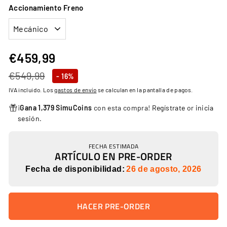
Accionamiento Freno
€459,99
€459,99
Precio
Precio
€549,99
€549,99
- 16%
habitual
de
IVA incluido. Los
gastos de envío
se calculan en la pantalla de pagos.
oferta
¡
Gana 1,379 SimuCoins
con esta compra!
Regístrate
or
inicia
sesión
.
FECHA ESTIMADA
ARTÍCULO EN PRE-ORDER
Fecha de disponibilidad:
26 de agosto, 2026
HACER PRE-ORDER