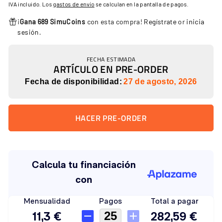
IVA incluido. Los
gastos de envío
se calculan en la pantalla de pagos.
oferta
¡
Gana 689 SimuCoins
con esta compra!
Regístrate
or
inicia
sesión
.
FECHA ESTIMADA
ARTÍCULO EN PRE-ORDER
Fecha de disponibilidad:
27 de agosto, 2026
HACER PRE-ORDER