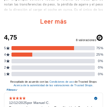
notan las transferencias de peso, la pérdida de agarre y el peso
de la dirección al cargar el coche en curva. Es el único de los
packs
PXN de esta gama con force feedback auténtico.
Leer más
CARACTERÍSTICAS CLAVE DEL PXN V99
Force feedback de 3,2 Nm con sistema de doble motor y
transmisión por engranajes.
Volante desmontable de 300 mm con levas de aluminio de
estilo Fórmula.
Ángulo de giro ajustable entre 270° y 900° según el tipo de
coche y de juego.
Pedalera de tres pedales — acelerador, freno y embrague —
con sensores de efecto Hall y ángulo regulable.
Palanca de cambios en H de 6+1 con marcha atrás por
presión y conmutación de rango alto y bajo.