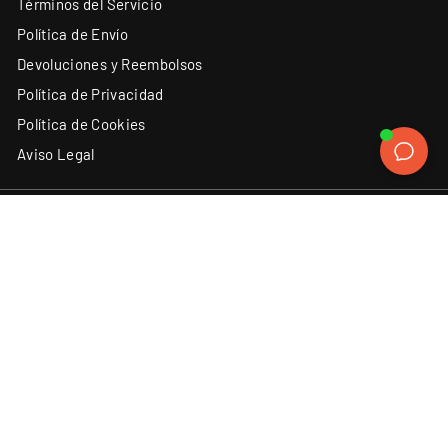
Términos del Servicio
Política de Envío
Devoluciones y Reembolsos
Política de Privacidad
Política de Cookies
Aviso Legal
ATENCIÓN AL CLIENTE
SÍGUENOS
Instagram
Facebook
YouTube
X
TikTok
(34) 93 131 06 62
Contacto
Discord
LinkedIn
ACEPTAMOS