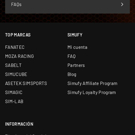
FAQs
COMPRAR TU VOLANTE DE SIM RACING EN
SIMUFY ES COMPRAR CON GARANTÍAS
TOP MARCAS
SIMUFY
Distribuidor oficial premium de sim racing en
España y Portugal — más de 70 marcas
FANATEC
Mi cuenta
Único Centro Oficial de Reparación Fanatec fuera
MOZA RACING
FAQ
de garantía de Europa
SABELT
Partners
Simucube Premium Reseller — uno de los cuatro de
SIMUCUBE
Blog
Europa
ASETEK SIMSPORTS
Simufy Affiliate Program
Envío desde almacén propio de 5.000 m² y
showroom en Barcelona
SIMAGIC
Simufy Loyalty Program
SIM-LAB
Soporte técnico especializado y garantía oficial en
todos los productos
Financiación a medida: leasing y renting
disponibles
INFORMACIÓN