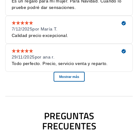
Ajuste del force feedback desde la app PXN Wheel:
intensidad, amortiguación, fuerzas inerciales y elasticidad.
Resolución de 16 bits y modos X-input y D-input en PC.
ESPECIFICACIONES TÉCNICAS
CARACTERÍSTICA
PXN V99
Force feedback real de doble
Sistema de respuesta
motor
Par máximo
3,2 Nm
Transmisión
Por engranajes
PREGUNTAS
Ángulo de giro
270° / 900° ajustable
FRECUENTES
Diámetro del volante
300 mm, desmontable