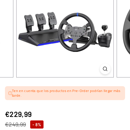
Ten en cuenta que los productos en Pre-Order podrían llegar más
tarde.
€229,99
€229,99
Precio
Precio
€249,99
€249,99
- 8%
habitual
de