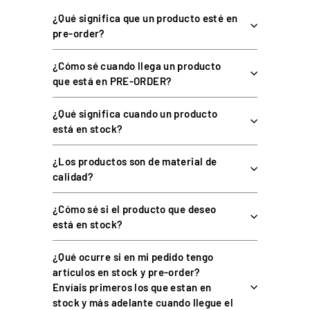
Levas
Aluminio, estilo Fórmula
¿Qué significa que un producto esté en
3 pedales: acelerador, freno y
Pedalera
pre-order?
embrague
Efecto Hall, con ángulo
¿Cómo sé cuando llega un producto
Sensores de pedales
regulable
que está en PRE-ORDER?
Palanca en H de 6+1 con
Cambio
marcha atrás por presión
¿Qué significa cuando un producto
está en stock?
Resolución
16 bits
¿Los productos son de material de
Modos en PC
X-input y D-input
calidad?
App PXN Wheel: intensidad,
Ajustes
amortiguación, fuerzas
¿Cómo sé si el producto que deseo
inerciales y elasticidad
está en stock?
Conexión
USB
¿Qué ocurre si en mi pedido tengo
PC (Windows 7, 8, 10 y 11),
Plataformas
PS4, Xbox One, Xbox Series
artículos en stock y pre-order?
X|S
Envíais primeros los que estan en
stock y más adelante cuando llegue el
Volante desmontable,