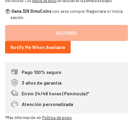
IVA incluido. Los
gastos de envío
se calculan en la pantalla de pagos.
oferta
¡
Gana 329 SimuCoins
con esta compra!
Regístrate
or
inicia
sesión
.
AGOTADO
Notify Me When Available
Pago 100% seguro
3 años de garantía
Envío 24/48 horas (Península)*
Atención personalizada
*Más información en
Política de envío
.