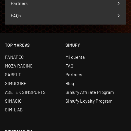
menú
Partners
Financiación a medida: leasing y renting
disponibles
FAQs
TOP MARCAS
SIMUFY
FANATEC
Mi cuenta
MOZA RACING
FAQ
SABELT
Partners
SIMUCUBE
Blog
ASETEK SIMSPORTS
Simufy Affiliate Program
SIMAGIC
Simufy Loyalty Program
SIM-LAB