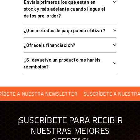
Envíais primeros los que estan en
stock y más adelante cuando llegue el
de los pre-order?
COMPATIBILIDAD
¿Qué métodos de pago puedo utilizar?
plataformas de
Plataformas
: compatible con las
¿Ofrecéis financiación?
movimiento DOF Reality
.
¿Si devuelvo un producto me haréis
juegos de pedales
Pedales
: pensado para alternar distintos
reembolso?
de carreras y de vuelo.
PREGUNTAS FRECUENTES SOBRE EL
ETE A NUESTRA NEWSLETTER
SUSCRÍBETE A NUESTRA N
QUICK RELEASE DE PEDALES
¡SUSCRÍBETE PARA RECIBIR
¿Para qué sirve el Quick Release de Pedales?
NUESTRAS MEJORES
¿Sirve para pedales de vuelo y de carreras?