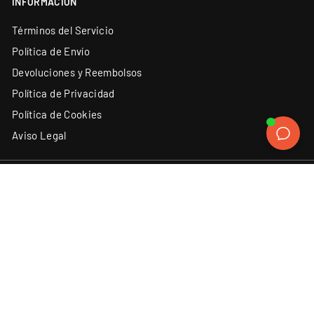
INFORMACIÓN
Términos del Servicio
Política de Envío
Devoluciones y Reembolsos
Política de Privacidad
Política de Cookies
Aviso Legal
ATENCIÓN AL CLIENTE
SÍGUENOS
Instagram
Facebook
YouTube
X
TikTok
(34) 93 131 06 62
Contacto
Discord
LinkedIn
ACEPTAMOS