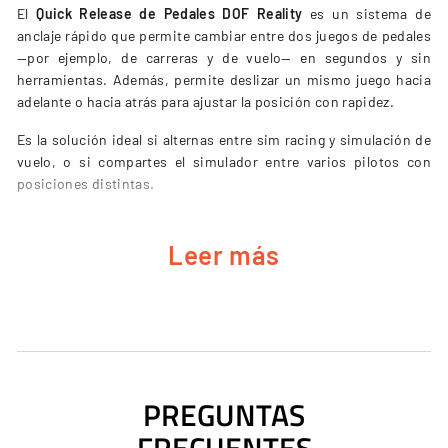
El
Quick Release de Pedales DOF Reality
es un sistema de
anclaje rápido que permite cambiar entre dos juegos de pedales
—por ejemplo, de carreras y de vuelo— en segundos y sin
herramientas. Además, permite deslizar un mismo juego hacia
adelante o hacia atrás para ajustar la posición con rapidez.
Es la solución ideal si alternas entre sim racing y simulación de
vuelo, o si compartes el simulador entre varios pilotos con
posiciones distintas.
Leer más
CARACTERÍSTICAS PRINCIPALES DEL
QUICK RELEASE DE PEDALES DOF REALITY
Cambio en segundos
entre dos juegos de pedales, sin
herramientas.
Ajuste adelante/atrás
para reposicionar un mismo juego
PREGUNTAS
con rapidez.