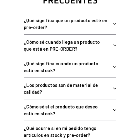
FRECUENTES
Ideal para racing y vuelo
en un mismo simulador.
Anclaje firme y repetible
en cada instalación.
¿Qué significa que un producto esté en
pre-order?
ESPECIFICACIONES DEL QUICK RELEASE
DE PEDALES DOF REALITY
¿Cómo sé cuando llega un producto
que está en PRE-ORDER?
¿Qué significa cuando un producto
DOF REALITY QUICK
ESPECIFICACIÓN
está en stock?
RELEASE DE PEDALES
Sistema de anclaje rápido
¿Los productos son de material de
Tipo
para pedales
calidad?
Cambio rápido entre juegos de
Función
pedales
¿Cómo sé si el producto que deseo
está en stock?
Ajuste
Deslizamiento adelante/atrás
Compatibilidad
Plataformas DOF Reality
¿Qué ocurre si en mi pedido tengo
artículos en stock y pre-order?
Garantía
1 año completo