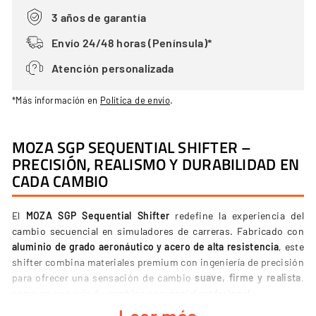
3 años de garantía
Envío 24/48 horas (Península)*
Atención personalizada
*Más información en
Política de envío
.
MOZA SGP SEQUENTIAL SHIFTER –
PRECISIÓN, REALISMO Y DURABILIDAD EN
CADA CAMBIO
El
MOZA SGP Sequential Shifter
redefine la experiencia del
cambio secuencial en simuladores de carreras. Fabricado con
aluminio de grado aeronáutico y acero de alta resistencia
, este
shifter combina materiales premium con ingeniería de precisión
para ofrecer una sensación de cambio
suave, firme y realista
,
como en una caja de cambios secuencial profesional.