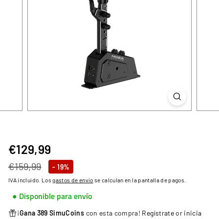
€129,99
€129,99
Precio
Precio
€159,99
€159,99
- 19%
habitual
de
IVA incluido. Los
gastos de envío
se calculan en la pantalla de pagos.
oferta
● Disponible para envío
¡
Gana 389 SimuCoins
con esta compra!
Regístrate
or
inicia