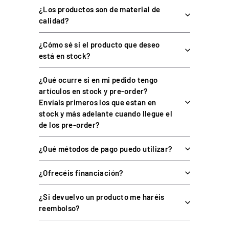
mecánico.
¿Los productos son de material de
Empuñadura multifuncional
: Cambios rápidos y funciones
calidad?
personalizables como punto muerto o reversa.
Botones mecánicos RGB
: 2 botones retroiluminados con 8
¿Cómo sé si el producto que deseo
colores a elegir.
está en stock?
Ajustes personalizados
:
¿Qué ocurre si en mi pedido tengo
Resistencia del cambio ajustable.
artículos en stock y pre-order?
Envíais primeros los que estan en
Altura de la palanca ajustable (rango de 64 mm).
stock y más adelante cuando llegue el
Montaje en orientación normal o invertida.
de los pre-order?
Pomo intercambiable
: Compatible con pomos aftermarket
(rosca M12 x 1.5).
¿Qué métodos de pago puedo utilizar?
Configuración vía MOZA Pit House
: Personaliza colores,
funciones y ajustes del shifter.
¿Ofrecéis financiación?
Conexión sencilla
: USB directo al PC o conexión a base
¿Si devuelvo un producto me haréis
MOZA compatible.
reembolso?
SIENTE CADA MARCHA CON REALISMO TOTAL