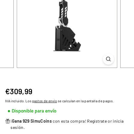
€309,99
€309,99
Precio
habitual
IVA incluido. Los
gastos de envío
se calculan en la pantalla de pagos.
● Disponible para envío
¡
Gana 929 SimuCoins
con esta compra!
Regístrate
or
inicia
sesión
.