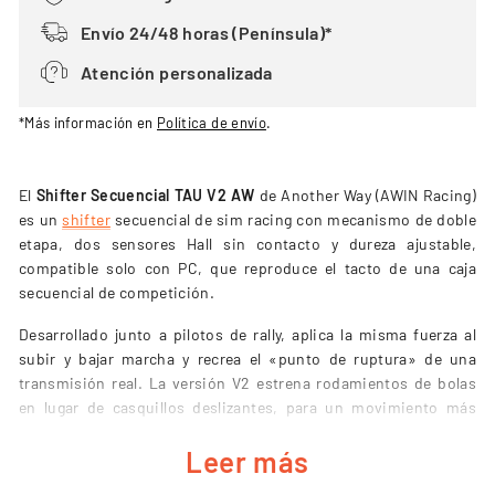
Envío 24/48 horas (Península)*
Atención personalizada
*Más información en
Política de envío
.
El
Shifter Secuencial TAU V2 AW
de Another Way (AWIN Racing)
es un
shifter
secuencial de sim racing con mecanismo de doble
etapa, dos sensores Hall sin contacto y dureza ajustable,
compatible solo con PC, que reproduce el tacto de una caja
secuencial de competición.
Desarrollado junto a pilotos de rally, aplica la misma fuerza al
subir y bajar marcha y recrea el «punto de ruptura» de una
transmisión real. La versión V2 estrena rodamientos de bolas
en lugar de casquillos deslizantes, para un movimiento más
suave, más duradero y con menos mantenimiento.
Leer más