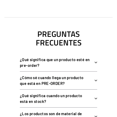
CARACTERÍSTICAS PRINCIPALES
Mecanismo de doble etapa
: la fuerza sube al engranar y cae
tras el punto de ruptura, con la misma resistencia al subir y
PREGUNTAS
bajar marcha.
FRECUENTES
Clic mecánico característico
al meter y quitar cada marcha,
para una inmersión total.
Dos sensores Hall sin contacto
: leen la posición de la
¿Qué significa que un producto esté en
palanca por campo magnético, sin desgaste y con medición
pre-order?
precisa y repetible.
Rodamientos de bolas (novedad V2)
: sustituyen a los
¿Cómo sé cuando llega un producto
casquillos deslizantes para más suavidad y durabilidad.
que está en PRE-ORDER?
Dureza ajustable
en cualquier momento mediante muelle
con pomo moleteado y tuerca de brida.
¿Qué significa cuando un producto
Palanca en vertical u horizontal
, para adaptarse a tu
está en stock?
posición de montaje.
¿Los productos son de material de
Fijación de 2 puntos
(frontal y trasera) directa a perfil de