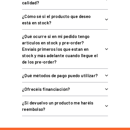
calidad?
aluminio de 40 mm.
Construcción robusta
: mango de aluminio, acero inoxidable
¿Cómo sé si el producto que deseo
microgranallado y acero al carbono con pintura en polvo.
está en stock?
¿Qué ocurre si en mi pedido tengo
ESPECIFICACIONES TÉCNICAS
artículos en stock y pre-order?
Envíais primeros los que estan en
stock y más adelante cuando llegue el
de los pre-order?
CARACTERÍSTICA
DETALLE
Shifter secuencial (plug &
¿Qué métodos de pago puedo utilizar?
Tipo
play)
Doble etapa con punto de
¿Ofrecéis financiación?
Mecanismo
ruptura y clic
¿Si devuelvo un producto me haréis
Sensores
2× Hall sin contacto
reembolso?
Rodamientos
De bolas (novedad V2)
Muelle con pomo moleteado y
Ajuste de dureza
tuerca de brida