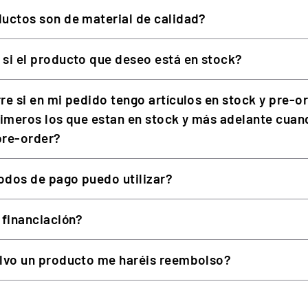
uctos son de material de calidad?
Incluido (montaje sin herrami
Pinza para escritorio de 15–
si el producto que deseo está en stock?
Simulación de maquinaria pes
re si en mi pedido tengo artículos en stock y pre-o
rimeros los que estan en stock y más adelante cuan
 pre-order?
La compatibilidad con PC, PlayStation y Xbox depende del vol
dos de pago puedo utilizar?
k FarmStick para el control de maquinaria agrícola.
 financiación?
lvo un producto me haréis reembolso?
ng Kit?