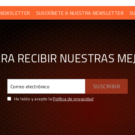
ETTER
SUSCRÍBETE A NUESTRA NEWSLETTER
SUSCRÍB
?
ARA RECIBIR NUESTRAS ME
Correo
SUSCRIBIR
electrónico
UFY ES COMPRAR CON GARANTÍAS
He leído y acepto la
Política de privacidad
spaña y Portugal — más de 70 marcas
ra de garantía de Europa
o de Europa