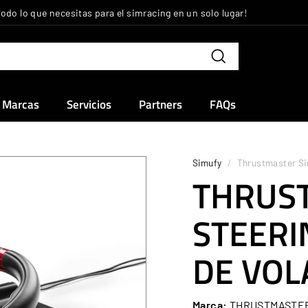
Todo lo que necesitas para el simracing en un solo lugar!
diapositivas
pausa
Buscar
Marcas
Servicios
Partners
FAQs
Simufy
/
Thrustmaster Sim
THRUS
STEERI
DE VOL
Marca:
THRUSTMASTE