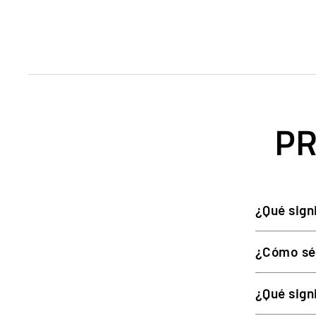
Compatible con los volantes Thrustmaster T128 y T2
Ajuste en tres ejes (altura y ángulo) sin herramient
Pomo giratorio incluido para conducir con una mano y 
Sistema de pinza para escritorios de 15 a 50 mm de g
Estructura metálica robusta para uso prolongado.
PR
ESPECIFICACIONES TÉCNICAS
¿Qué sign
ESPECIFICACIÓN
¿Cómo sé
Material
Compatibilidad de volantes
¿Qué sign
Ajustes