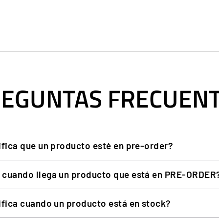
48.
as ni desmontaje.
liberar la otra.
rosor.
EGUNTAS FRECUEN
ifica que un producto esté en pre-order?
DETALLE
 cuando llega un producto que está en PRE-ORDER
Estructura metálica (chapa de
Thrustmaster T128, T248
ifica cuando un producto está en stock?
Altura y ángulo, en tres ejes,