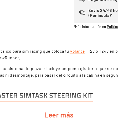
Envío 24/48 ho
(Península)*
*Más información en
Polític
tálico para sim racing que coloca tu
volante
T128 o T248 en p
nowRunner.
te su sistema de pinza e incluye un pomo giratorio que se 
tas ni desmontaje, para pasar del circuito a la cabina en segu
STER SIMTASK STEERING KIT
Leer más
de un tractor o un camión.