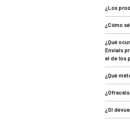
¿Los prod
Pomo giratorio
Sistema de fijación
¿Cómo sé 
Aplicación
¿Qué ocur
Envíais p
COMPATIBILIDAD
el de los
Compatible con los volantes Thrustmaster T128 y T248. 
¿Qué méto
soporte mecánico pasivo. Se complementa con el SimTas
¿Ofrecéis
PREGUNTAS FRECUENTES
¿Si devue
¿Con qué volantes es compatible el SimTask Steeri