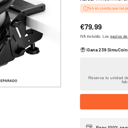
Ten en cuenta que los p
€79,99
€79,99
Precio
IVA incluido. Los
gastos de
habitual
¡
Gana 239 SimuCoi
Reserva tu unidad de
fab
Pago 100% seg