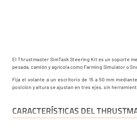
El Thrustmaster SimTask Steering Kit es un soporte me
pesada, camión y agrícola como Farming Simulator o S
Fija el volante a un escritorio de 15 a 50 mm median
posición y altura se ajustan en tres ejes, sin herramien
CARACTERÍSTICAS DEL THRUSTMA
Coloca el volante en posición plana, como la cabina 