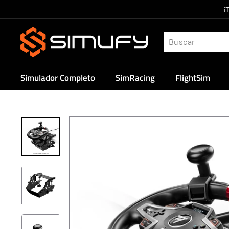
Ir
¡
directamente
S
al
i
contenido
m
u
Simulador Completo
SimRacing
FlightSim
f
y