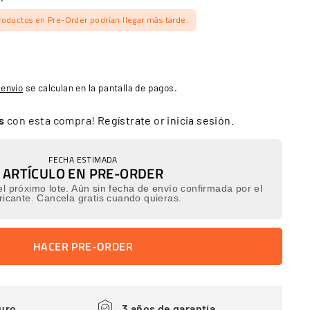
roductos en Pre-Order podrían llegar más tarde.
 envío
se calculan en la pantalla de pagos.
ns
con esta compra!
Regístrate
or
inicia sesión
.
FECHA ESTIMADA
ARTÍCULO EN PRE-ORDER
l próximo lote. Aún sin fecha de envío confirmada por el
ricante. Cancela gratis cuando quieras.
HACER PRE-ORDER
uro
3 años de garantía