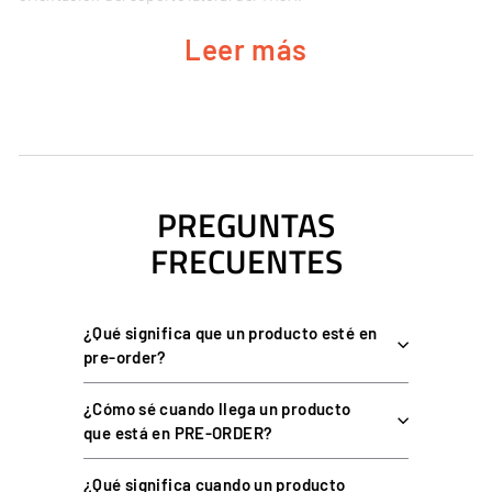
Leer más
CARACTERÍSTICAS DEL THRUSTMASTER
TM RACING CLAMP
Estructura 100 % metálica: soporte sólido y sin vibraciones
para uso intensivo.
PREGUNTAS
Sujeción mediante dos tornillos de apriete, sin dañar la
FRECUENTES
superficie de la mesa.
Compatible con mesas y escritorios de 15 a 50 mm de
grosor.
¿Qué significa que un producto esté en
Ajustable en altura, inclinación, profundidad y posición.
pre-order?
Montaje reversible: configuración a izquierda o a derecha.
¿Cómo sé cuando llega un producto
Diseñado para el shifter TH8A Add-On y el freno de mano
que está en PRE-ORDER?
TSS Sparco Mod (+).
¿Qué significa cuando un producto