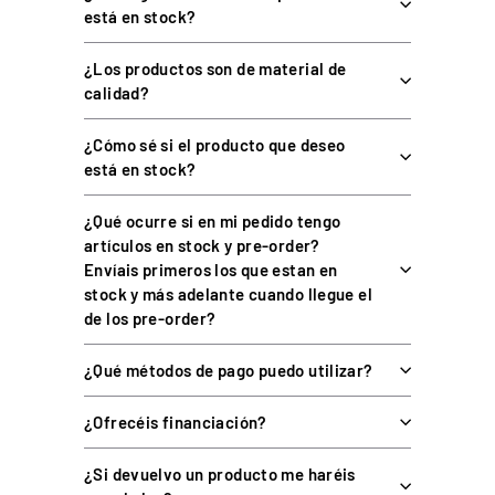
está en stock?
ESPECIFICACIONES TÉCNICAS
¿Los productos son de material de
calidad?
ESPECIFICACIÓN
DETALLE
¿Cómo sé si el producto que deseo
Material
Estructura 100 % metálica
está en stock?
Sistema de fijación
Dos tornillos de apriete
¿Qué ocurre si en mi pedido tengo
Grosor de superficie
15–50 mm
artículos en stock y pre-order?
Envíais primeros los que estan en
Altura, inclinación,
Ajustes
profundidad y posición
stock y más adelante cuando llegue el
de los pre-order?
Orientación
Izquierda o derecha
Shifter TH8A Add-On, freno de
¿Qué métodos de pago puedo utilizar?
Compatibilidad
mano TSS Sparco Mod (+)
¿Ofrecéis financiación?
Racing Clamp, soporte lateral
para TH8A, tornillos y
Contenido de la caja
arandelas, llave Allen, manual
¿Si devuelvo un producto me haréis
y garantía