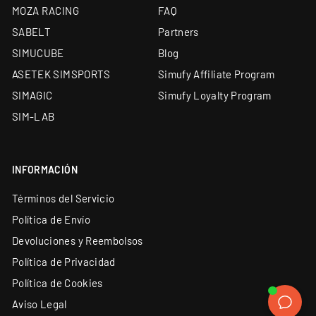
Simucube Premium Reseller — uno de los cuatro de
MOZA RACING
FAQ
Europa
SABELT
Partners
Envío desde almacén propio de 5.000 m² y
SIMUCUBE
Blog
showroom en Barcelona
ASETEK SIMSPORTS
Simufy Affiliate Program
Soporte técnico especializado y garantía oficial en
SIMAGIC
Simufy Loyalty Program
todos los productos
SIM-LAB
Financiación a medida: leasing y renting
disponibles
INFORMACIÓN
Términos del Servicio
Política de Envío
Devoluciones y Reembolsos
Política de Privacidad
Política de Cookies
Aviso Legal