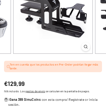
Ten en cuenta que los productos en Pre-Order podrían llegar más
tarde.
€129,99
€129,99
Precio
habitual
IVA incluido. Los
gastos de envío
se calculan en la pantalla de pagos.
¡
Gana 389 SimuCoins
con esta compra!
Regístrate
or
inicia
sesión
.