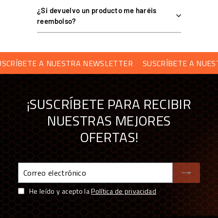
alineación láser
¿Si devuelvo un producto me haréis
reembolso?
Extrusión de aluminio
Material
anodizado gris carbón
RÍBETE A NUESTRA NEWSLETTER
SUSCRÍBETE A NUESTR
COMPATIBILIDAD
¡SUSCRÍBETE PARA RECIBIR
Cockpit:
diseñado para el Next Level Racing F-GT Elite en
gris carbón (se vende por separado).
NUESTRAS MEJORES
Pantallas:
monitores de hasta 32" con soporte VESA 75x75 /
OFERTAS!
100x100 mm.
Recomendado para:
quienes integran software adicional
como telemetría, OBS o clasificatorias en tiempo real.
Correo
electrónico
He leído y acepto la
Política de privacidad
PREGUNTAS FRECUENTES