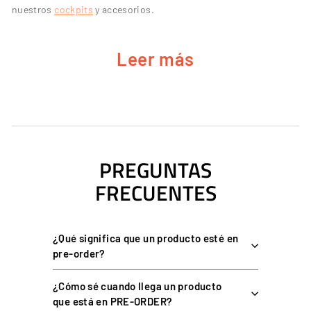
nuestros
cockpits
y accesorios.
Leer más
CARACTERÍSTICAS CLAVE DEL SOPORTE
DE MONITOR SUPERIOR F-GT ELITE
Pantalla adicional hasta 32":
con montaje VESA de 75x75 a
100x100 mm.
Visualización complementaria:
telemetría, tiempos de
PREGUNTAS
vuelta, clasificatorias o streaming sin interrumpir la carrera.
FRECUENTES
Ajuste de inclinación y ángulo:
para una posición de visión
ideal.
Aluminio anodizado gris carbón:
combina con el cockpit F-
¿Qué significa que un producto esté en
GT Elite y aporta durabilidad superior.
pre-order?
Montaje preciso:
con líneas pretaladradas y alineación láser.
¿Cómo sé cuando llega un producto
Pensado para setups estáticos:
más datos a la vista sin
que está en PRE-ORDER?
interferir con el movimiento.