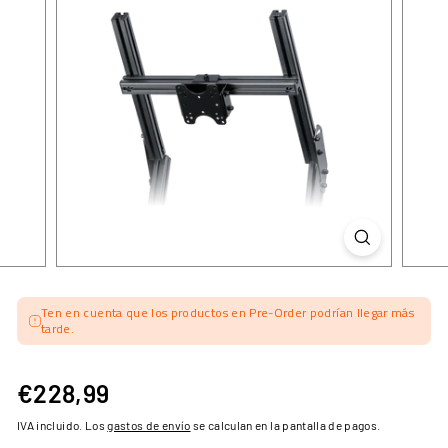
Ten en cuenta que los productos en Pre-Order podrían llegar más
tarde.
€228,99
€228,99
Precio
habitual
IVA incluido. Los
gastos de envío
se calculan en la pantalla de pagos.