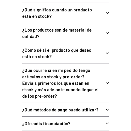
¿Qué significa cuando un producto
está en stock?
ESPECIFICACIONES TÉCNICAS DEL
SOPORTE DE MONITOR SUPERIOR F-GT
¿Los productos son de material de
ELITE
calidad?
¿Cómo sé si el producto que deseo
DETALLE
VALOR
está en stock?
Soporte de monitor superior
Tipo
¿Qué ocurre si en mi pedido tengo
para cockpit
artículos en stock y pre-order?
Cockpit Next Level Racing F-
Envíais primeros los que estan en
Compatibilidad
GT Elite (gris carbón)
stock y más adelante cuando llegue el
de los pre-order?
Tamaño de pantalla
Hasta 32"
Montaje VESA
75x75 mm y 100x100 mm
¿Qué métodos de pago puedo utilizar?
Ajustes
Inclinación y ángulo
¿Ofrecéis financiación?
Líneas pretaladradas y
Instalación