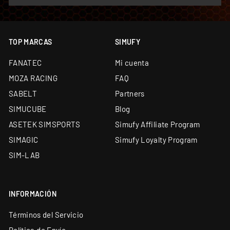
Envío desde almacén propio de 5.000 m² y
showroom en Barcelona
Soporte técnico especializado y garantía oficial en
todos los productos
TOP MARCAS
SIMUFY
Financiación a medida: leasing y renting
FANATEC
Mi cuenta
disponibles
MOZA RACING
FAQ
SABELT
Partners
SIMUCUBE
Blog
ASETEK SIMSPORTS
Simufy Affiliate Program
SIMAGIC
Simufy Loyalty Program
SIM-LAB
INFORMACIÓN
Términos del Servicio