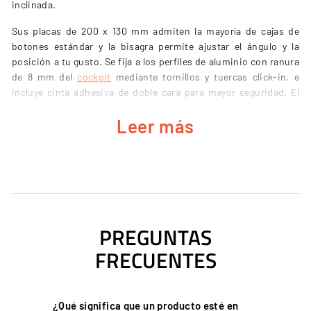
inclinada.
Sus placas de 200 x 130 mm admiten la mayoría de cajas de
botones estándar y la bisagra permite ajustar el ángulo y la
posición a tu gusto. Se fija a los perfiles de aluminio con ranura
de 8 mm del
cockpit
mediante tornillos y tuercas click-in, e
incluye cinta adhesiva de doble cara para mayor seguridad. El
button box no está incluido.
Leer más
CARACTERÍSTICAS PRINCIPALES
Fabricado en acero de 3 mm con recubrimiento en polvo.
Perfil de aluminio 40x40 y bisagra articulada para ángulo y
PREGUNTAS
posición personalizables.
FRECUENTES
Placas de 200 x 130 mm, compatibles con la mayoría de
button box estándar.
Fijación con tornillos y tuercas click-in en ranuras de 8 mm.
¿Qué significa que un producto esté en