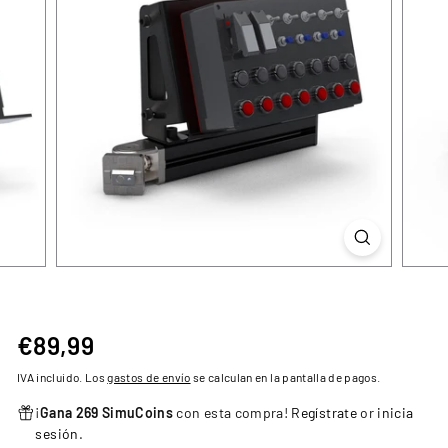
€89,99
€89,99
Precio
habitual
IVA incluido. Los
gastos de envío
se calculan en la pantalla de pagos.
¡
Gana 269 SimuCoins
con esta compra!
Regístrate
or
inicia
sesión
.