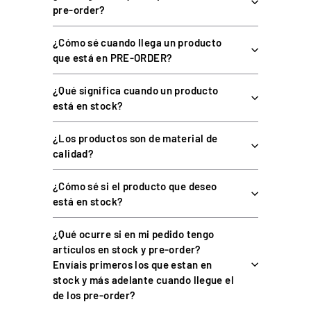
Incluye cinta adhesiva de doble cara (opcional).
pre-order?
El button box no está incluido.
¿Cómo sé cuando llega un producto
que está en PRE-ORDER?
ESPECIFICACIONES TÉCNICAS
¿Qué significa cuando un producto
está en stock?
CARACTERÍSTICA
DETALLE
¿Los productos son de material de
calidad?
Acero de 3 mm con
Material
recubrimiento en polvo
¿Cómo sé si el producto que deseo
Placas
200 x 130 mm
está en stock?
Placas, perfil 40x40, bisagra,
Incluye
tornillería y cinta adhesiva
¿Qué ocurre si en mi pedido tengo
artículos en stock y pre-order?
Perfiles de aluminio con
Montaje
Envíais primeros los que estan en
ranura de 8 mm
stock y más adelante cuando llegue el
Button box
No incluido
de los pre-order?