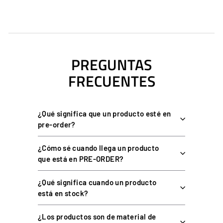
Diseñado en exclusiva para el Fanatec Podium Kill Switch.
Montaje centrado sobre perfiles de aluminio de 40 y 80 mm
de ancho.
Impreso en 3D en plástico técnico de alta resistencia.
PREGUNTAS
Disponible en negro o rojo.
FRECUENTES
Incluye tornillos y tuercas a presión (T-nuts) para ranura de
8 mm.
¿Qué significa que un producto esté en
ESPECIFICACIONES
pre-order?
¿Cómo sé cuando llega un producto
que está en PRE-ORDER?
ESPECIFICACIÓN
DETALLE
¿Qué significa cuando un producto
Dispositivo compatible
Fanatec Podium Kill Switch
está en stock?
Plástico técnico impreso en
Material
3D
¿Los productos son de material de