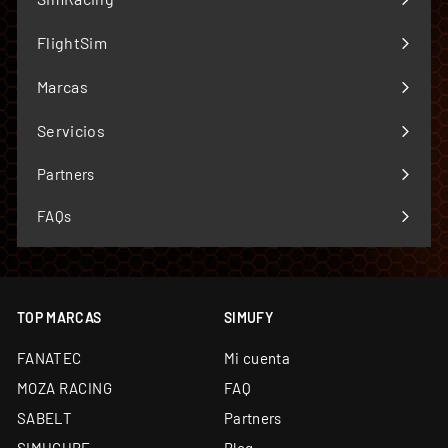
de garantía de Europa
Expandir
menú
Simucube Premium Reseller — uno de los cuatro de
FlightSim
Expandir
Europa
menú
Marcas
Envío desde almacén propio de 5.000 m² y
Expandir
showroom en Barcelona
menú
Servicios
Expandir
Soporte técnico especializado y garantía oficial en
todos los productos
menú
Partners
Financiación a medida: leasing y renting
FAQs
disponibles
TOP MARCAS
SIMUFY
FANATEC
Mi cuenta
MOZA RACING
FAQ
SABELT
Partners