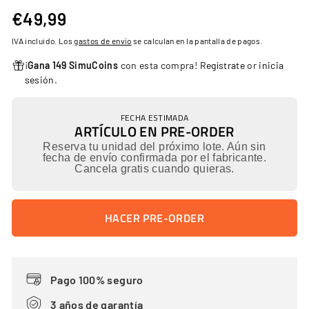
€49,99
€49,99
Precio
habitual
IVA incluido. Los
gastos de envío
se calculan en la pantalla de pagos.
¡
Gana 149 SimuCoins
con esta compra!
Regístrate
or
inicia
sesión
.
FECHA ESTIMADA
ARTÍCULO EN PRE-ORDER
Reserva tu unidad del próximo lote. Aún sin
fecha de envío confirmada por el fabricante.
Cancela gratis cuando quieras.
HACER PRE-ORDER
Pago 100% seguro
3 años de garantía