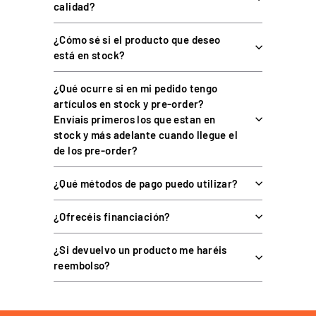
calidad?
Perfiles de aluminio de 40 y 80
Compatibilidad estructural
mm
¿Cómo sé si el producto que deseo
Tipo de ranura
8 mm
está en stock?
Colores
Negro / Rojo
¿Qué ocurre si en mi pedido tengo
Incluye
Soporte + tornillos + T-nuts
artículos en stock y pre-order?
Envíais primeros los que estan en
stock y más adelante cuando llegue el
COMPATIBILIDAD
de los pre-order?
¿Qué métodos de pago puedo utilizar?
Compatible con perfiles de aluminio tipo 8020 con ranura de 8
mm y 40 u 80 mm de ancho. Diseñado únicamente para el
¿Ofrecéis financiación?
Fanatec Podium Kill Switch, que no está incluido. Al ser
hardware, es independiente de la plataforma (PC o consola).
¿Si devuelvo un producto me haréis
reembolso?
PREGUNTAS FRECUENTES