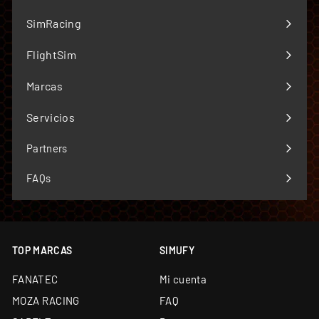
España y Portugal — más de 70 marcas
SimRacing
Expandir
Único Centro Oficial de Reparación Fanatec fuera
menú
de garantía de Europa
FlightSim
Expandir
Simucube Premium Reseller — uno de los cuatro de
menú
Marcas
Europa
Expandir
menú
Envío desde almacén propio de 5.000 m² y
Servicios
Expandir
showroom en Barcelona
menú
Partners
Soporte técnico especializado y garantía oficial en
todos los productos
FAQs
Financiación a medida: leasing y renting
disponibles
TOP MARCAS
SIMUFY
FANATEC
Mi cuenta
MOZA RACING
FAQ