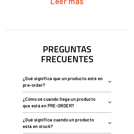
Leer más
CARACTERÍSTICAS PRINCIPALES DEL
SOPORTE DE MONITOR DOF REALITY
Estándar VESA
para montaje de monitor estándar.
Admite hasta 15 kg
(33 lb) para un monitor.
PREGUNTAS
La pantalla se mueve con la plataforma
para máxima
inmersión.
FRECUENTES
Requiere cajas SFU
y barras verticales anchas más
recientes.
¿Qué significa que un producto esté en
pre-order?
ESPECIFICACIONES DEL SOPORTE DE
MONITOR DOF REALITY
¿Cómo sé cuando llega un producto
que está en PRE-ORDER?
¿Qué significa cuando un producto
DOF REALITY SOPORTE DE
ESPECIFICACIÓN
está en stock?
MONITOR