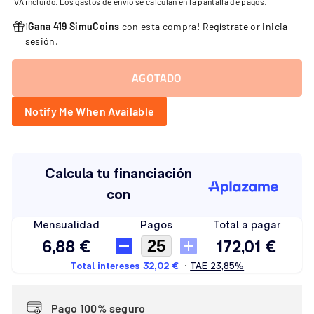
IVA incluido. Los
gastos de envío
se calculan en la pantalla de pagos.
oferta
¡
Gana 419 SimuCoins
con esta compra!
Regístrate
or
inicia
sesión
.
AGOTADO
Notify Me When Available
Pago 100% seguro