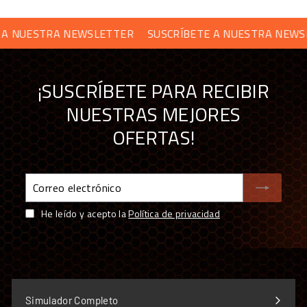
lb).
NUESTRA NEWSLETTER
SUSCRÍBETE A NUESTRA NEWSLE
PREGUNTAS FRECUENTES SOBRE EL
SOPORTE DE MONITOR
¡SUSCRÍBETE PARA RECIBIR
NUESTRAS MEJORES
¿Qué monitores admite el soporte?
OFERTAS!
¿Qué necesito antes de instalarlo?
Correo
electrónico
¿La pantalla se mueve con la plataforma?
He leído y acepto la
Política de privacidad
COMPRAR TUS ACCESORIOS DOF REALITY EN
SIMUFY ES COMPRAR CON GARANTÍAS
Simulador Completo
Distribuidor oficial premium de sim racing en