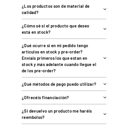
Tipo
Soporte de monitor integrado
¿Los productos son de material de
calidad?
Estándar
VESA
Carga máxima
15 kg (33 lb)
¿Cómo sé si el producto que deseo
está en stock?
Nº de monitores
1
Cajas SFU + barras verticales
¿Qué ocurre si en mi pedido tengo
Requisitos
anchas
artículos en stock y pre-order?
Envíais primeros los que estan en
Garantía
1 año completo
stock y más adelante cuando llegue el
de los pre-order?
COMPATIBILIDAD
¿Qué métodos de pago puedo utilizar?
¿Ofrecéis financiación?
plataformas de
Plataformas
: compatible con las
movimiento DOF Reality
con cajas SFU y barras verticales
¿Si devuelvo un producto me haréis
anchas.
reembolso?
Monitores
: un monitor con anclaje VESA de hasta 15 kg (33