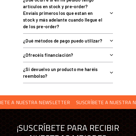
artículos en stock y pre-order?
PREGUNTAS FRECUENTES
Envíais primeros los que estan en
stock y más adelante cuando llegue el
de los pre-order?
¿Para qué sirve?
¿Qué métodos de pago puedo utilizar?
¿Con qué es compatible?
¿Ofrecéis financiación?
¿Incluye el freno o el shifter?
¿Si devuelvo un producto me haréis
reembolso?
COMPRAR TUS ACCESORIOS DE SIM RACING
TE A NUESTRA NEWSLETTER
SUSCRÍBETE A NUESTRA NE
EN SIMUFY ES COMPRAR CON GARANTÍAS
Distribuidor oficial premium de sim racing en
España y Portugal — más de 70 marcas
¡SUSCRÍBETE PARA RECIBIR
Único Centro Oficial de Reparación Fanatec fuera