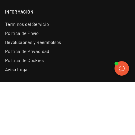
INFORMACIÓN
Términos del Servicio
Política de Envío
Devoluciones y Reembolsos
Política de Privacidad
Política de Cookies
Aviso Legal
ATENCIÓN AL CLIENTE
SÍGUENOS
Instagram
Facebook
YouTube
X
TikTok
(34) 93 131 06 62
Contacto
Discord
LinkedIn
ACEPTAMOS