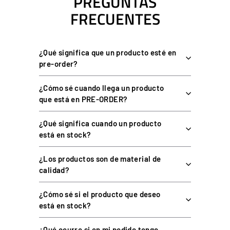
PREGUNTAS
FRECUENTES
ESPECIFICACIONES TÉCNICAS
¿Qué significa que un producto esté en
CARACTERÍSTICA
DETALLE
pre-order?
Tipo
Soporte de montaje
¿Cómo sé cuando llega un producto
Freno de mano y shifter TAU
Compatibilidad
que está en PRE-ORDER?
AW
Uso
Fijación al cockpit
¿Qué significa cuando un producto
está en stock?
Materiales
Metálica robusta
¿Los productos son de material de
COMPATIBILIDAD
calidad?
¿Cómo sé si el producto que deseo
Compatible con el
freno de mano y el shifter TAU AW
de
está en stock?
Another Way. No incluye el freno de mano ni el shifter.
¿Qué ocurre si en mi pedido tengo