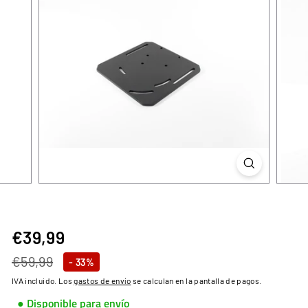
€39,99
€39,99
Precio
Precio
€59,99
€59,99
- 33%
habitual
de
IVA incluido. Los
gastos de envío
se calculan en la pantalla de pagos.
oferta
● Disponible para envío