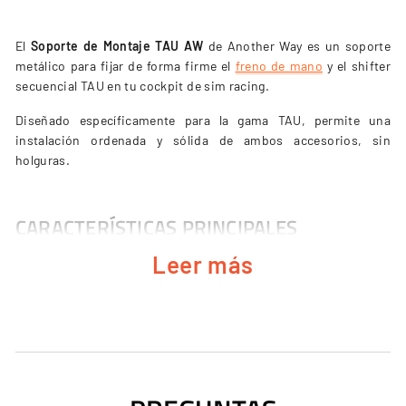
El
Soporte de Montaje TAU AW
de Another Way es un soporte
metálico para fijar de forma firme el
freno de mano
y el shifter
secuencial TAU en tu cockpit de sim racing.
Diseñado específicamente para la gama TAU, permite una
instalación ordenada y sólida de ambos accesorios, sin
holguras.
CARACTERÍSTICAS PRINCIPALES
Leer más
Diseñado para el freno de mano y el shifter TAU
.
Fijación firme y estable
, sin holguras.
Construcción metálica robusta
.
Instalación ordenada
de ambos accesorios en el cockpit.