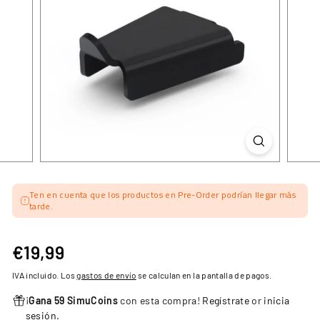
Ten en cuenta que los productos en Pre-Order podrían llegar más
tarde.
€19,99
€19,99
Precio
habitual
IVA incluido. Los
gastos de envío
se calculan en la pantalla de pagos.
¡
Gana 59 SimuCoins
con esta compra!
Regístrate
or
inicia
sesión
.