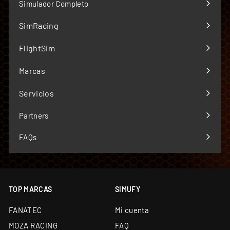
Simulador Completo
SimRacing
Expandir
menú
FlightSim
Expandir
menú
Marcas
Expandir
menú
Servicios
Expandir
menú
Partners
FAQs
TOP MARCAS
SIMUFY
FANATEC
Mi cuenta
MOZA RACING
FAQ