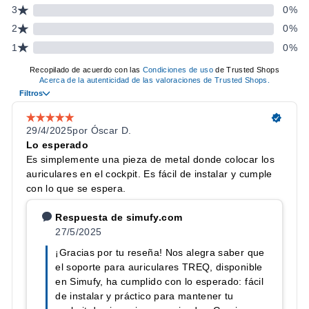
Apto para auriculares, cascos gaming o volantes
compactos.
Diseño minimalista que no interfiere con otros accesorios.
ESPECIFICACIONES
CARACTERÍSTICA
DETALLE
Acero de 3 mm con
Material
recubrimiento en polvo
Acabado
Negro
Perfil de aluminio con ranura
Compatibilidad
de 8 mm
Auriculares, cascos gaming o
Uso
volantes compactos