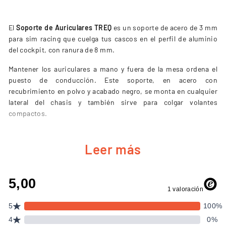
El
Soporte de Auriculares TREQ
es un soporte de acero de 3 mm
para sim racing que cuelga tus cascos en el perfil de aluminio
del cockpit, con ranura de 8 mm.
Mantener los auriculares a mano y fuera de la mesa ordena el
puesto de conducción. Este soporte, en acero con
recubrimiento en polvo y acabado negro, se monta en cualquier
lateral del chasis y también sirve para colgar volantes
compactos.
Leer más
CARACTERÍSTICAS PRINCIPALES
Fabricado en acero de 3 mm con recubrimiento en polvo y
acabado negro.
Compatible con perfiles de aluminio con ranura de 8 mm.
Montaje rápido en cualquier lateral del cockpit.