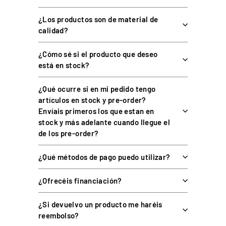
¿Solo sirve para auriculares?
¿Los productos son de material de
calidad?
¿De qué material está fabricado?
¿Cómo sé si el producto que deseo
está en stock?
¿Qué herramienta necesito?
¿Qué ocurre si en mi pedido tengo
artículos en stock y pre-order?
Envíais primeros los que estan en
COMPRAR TU SOPORTE DE AURICULARES EN
stock y más adelante cuando llegue el
SIMUFY ES COMPRAR CON GARANTÍAS
de los pre-order?
Distribuidor oficial premium de sim racing en
¿Qué métodos de pago puedo utilizar?
España y Portugal — más de 70 marcas
Único Centro Oficial de Reparación Fanatec fuera
¿Ofrecéis financiación?
de garantía de Europa
Simucube Premium Reseller — uno de los cuatro de
¿Si devuelvo un producto me haréis
Europa
reembolso?