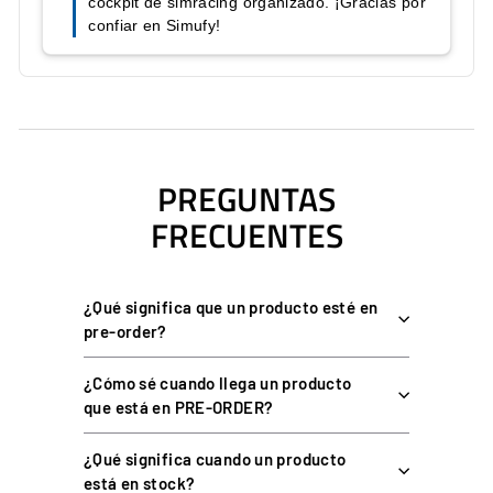
Incluye
Soporte + tornillo + tuerca
Llave Allen de 6 mm (no
Herramienta necesaria
incluida)
COMPATIBILIDAD
PREGUNTAS
Compatible con estructuras y cockpits que utilicen perfil de
FRECUENTES
aluminio con ranura de 8 mm, incluidos los rigs TREQ. Al ser un
accesorio de hardware, es independiente de la plataforma (PC o
consola).
¿Qué significa que un producto esté en
pre-order?
PREGUNTAS FRECUENTES
¿Cómo sé cuando llega un producto
que está en PRE-ORDER?
¿Sobre qué perfiles se monta?
¿Qué significa cuando un producto
está en stock?