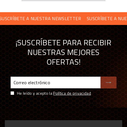
Envío desde almacén propio de 5.000 m² y
showroom en Barcelona
Soporte técnico especializado y garantía oficial en
CRÍBETE A NUESTRA NEWSLETTER
SUSCRÍBETE A NUEST
todos los productos
Financiación a medida: leasing y renting
disponibles
¡SUSCRÍBETE PARA RECIBIR
NUESTRAS MEJORES
OFERTAS!
Correo
electrónico
He leído y acepto la
Política de privacidad