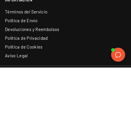
Términos del Servicio
Política de Envío
Devoluciones y Reembolsos
Política de Privacidad
Política de Cookies
Aviso Legal
ATENCIÓN AL CLIENTE
SÍGUENOS
Instagram
Facebook
YouTube
X
TikTok
(34) 93 131 06 62
Contacto
Discord
LinkedIn
ACEPTAMOS