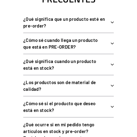
Diseño limpio y minimalista de acabado negro mate.
Instalación sencilla, sin herramientas complejas.
¿Qué significa que un producto esté en
pre-order?
ESPECIFICACIONES TÉCNICAS
¿Cómo sé cuando llega un producto
que está en PRE-ORDER?
¿Qué significa cuando un producto
CARACTERÍSTICA
DETALLE
está en stock?
Plástico reforzado de alta
Material
resistencia
¿Los productos son de material de
calidad?
Acabado
Negro mate
Por tornillo o anclaje en perfil
¿Cómo sé si el producto que deseo
Montaje
(según cockpit)
está en stock?
Función adicional
Enrollador de cable integrado
¿Qué ocurre si en mi pedido tengo
Cockpits de aluminio/acero y
artículos en stock y pre-order?
Compatibilidad
brazos de monitor estándar