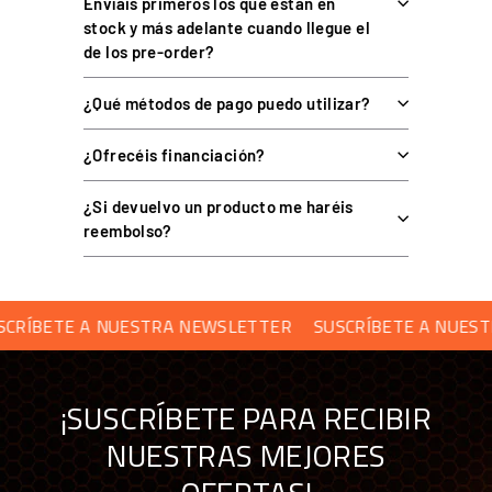
Envíais primeros los que estan en
stock y más adelante cuando llegue el
de los pre-order?
COMPATIBILIDAD
¿Qué métodos de pago puedo utilizar?
Compatible con la mayoría de cockpits de aluminio o acero y
¿Ofrecéis financiación?
con brazos de soporte de monitor de perfil estándar. Descubre
más
accesorios de cockpit
en Simufy.
¿Si devuelvo un producto me haréis
reembolso?
PREGUNTAS FRECUENTES
RÍBETE A NUESTRA NEWSLETTER
SUSCRÍBETE A NUESTR
¿Dónde se puede instalar?
¿Sirve para cualquier auricular?
¡SUSCRÍBETE PARA RECIBIR
NUESTRAS MEJORES
¿Ayuda con los cables?