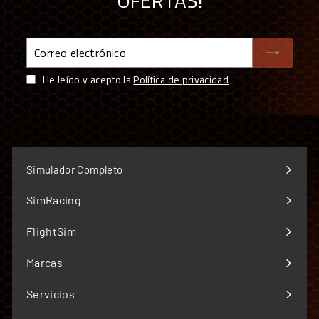
OFERTAS!
¿Es difícil de instalar?
Correo
electrónico
He leído y acepto la
Política de privacidad
COMPRAR EN SIMUFY ES COMPRAR CON
GARANTÍAS
Distribuidor oficial premium de sim racing en
España y Portugal — más de 70 marcas
Simulador Completo
Único Centro Oficial de Reparación Fanatec fuera
de garantía de Europa
SimRacing
Expandir
Simucube Premium Reseller — uno de los cuatro de
menú
FlightSim
Europa
Expandir
Envío desde almacén propio de 5.000 m² y
menú
Marcas
showroom en Barcelona
Expandir
menú
Soporte técnico especializado y garantía oficial en
Servicios
Expandir
todos los productos