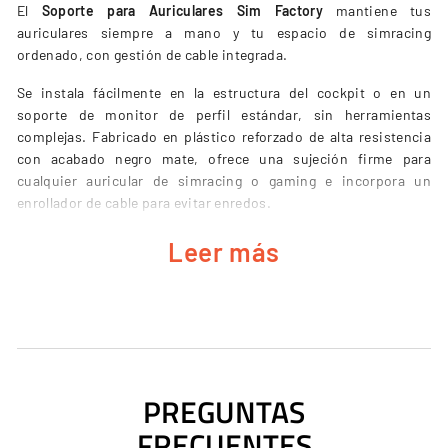
El
Soporte para Auriculares Sim Factory
mantiene tus
auriculares siempre a mano y tu espacio de simracing
ordenado, con gestión de cable integrada.
Se instala fácilmente en la estructura del cockpit o en un
soporte de monitor de perfil estándar, sin herramientas
complejas. Fabricado en plástico reforzado de alta resistencia
con acabado negro mate, ofrece una sujeción firme para
cualquier auricular de simracing o gaming e incorpora un
enrollador de cable para evitar enredos.
Leer más
CARACTERÍSTICAS PRINCIPALES
Sujeción firme para cualquier auricular de simracing o
gaming.
Gestión de cable integrada con enrollador incorporado.
PREGUNTAS
Compatible con estructuras de cockpit y soportes de
FRECUENTES
monitor.