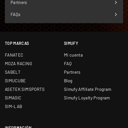
menú
Partners
Financiación a medida: leasing y renting
disponibles
FAQs
TOP MARCAS
SIMUFY
FANATEC
Mi cuenta
MOZA RACING
FAQ
SABELT
Partners
SIMUCUBE
Blog
ASETEK SIMSPORTS
Simufy Affiliate Program
SIMAGIC
Simufy Loyalty Program
SIM-LAB
INFORMACIÓN