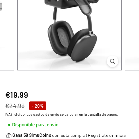
€19,99
€19,99
Precio
Precio
€24,99
€24,99
- 20%
habitual
de
IVA incluido. Los
gastos de envío
se calculan en la pantalla de pagos.
oferta
● Disponible para envío
¡
Gana 59 SimuCoins
con esta compra!
Regístrate
or
inicia