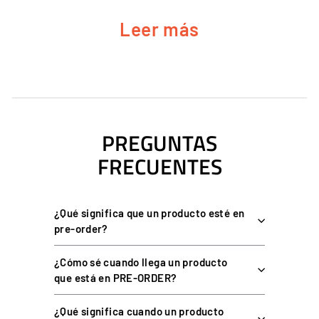
aunque desplaces el equipo. Es un conjunto completo: no
Leer más
necesita ningún otro soporte de base.
CARACTERÍSTICAS CLAVE DEL TRIPLE
MONITOR DIRECT MOUNT EVO I
PREGUNTAS
Tres soportes VESA 75/100 incluidos
, uno por pantalla.
FRECUENTES
Integración directa en el cockpit
: monitores y chasis
forman una unidad.
Placas laterales CNC de 10 mm
con recubrimiento en polvo.
¿Qué significa que un producto esté en
Perfiles de aluminio anodizado Zero-X
.
pre-order?
Regulación de altura, profundidad e inclinación
.
¿Cómo sé cuando llega un producto
Conjunto completo
: no requiere soporte de monitor simple
que está en PRE-ORDER?
previo.
¿Qué significa cuando un producto