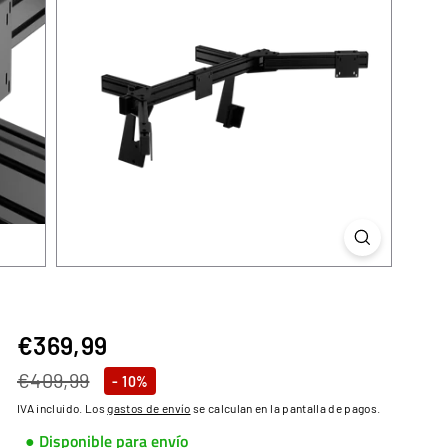
€369,99
€369,99
Precio
Precio
€409,99
€409,99
- 10%
habitual
de
IVA incluido. Los
gastos de envío
se calculan en la pantalla de pagos.
oferta
● Disponible para envío