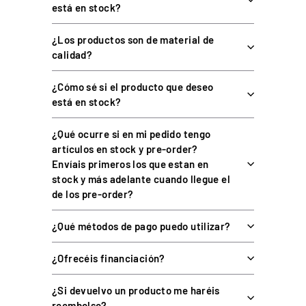
está en stock?
ESPECIFICACIONES TÉCNICAS
¿Los productos son de material de
calidad?
ESPECIFICACIÓN
DATO
¿Cómo sé si el producto que deseo
Soporte de triple monitor
Categoría
está en stock?
integrado en cockpit
Perfiles
Aluminio anodizado Zero-X
¿Qué ocurre si en mi pedido tengo
artículos en stock y pre-order?
Aluminio CNC de 10 mm con
Placas laterales
recubrimiento en polvo
Envíais primeros los que estan en
stock y más adelante cuando llegue el
Altura, profundidad e
Regulación
de los pre-order?
inclinación
75/100, tres soportes
¿Qué métodos de pago puedo utilizar?
Sistema VESA
incluidos
¿Ofrecéis financiación?
Series Sabelt compatibles
P, S y X
Perfiles, placas, tapas
¿Si devuelvo un producto me haréis
finales, 3 soportes VESA
Incluye
reembolso?