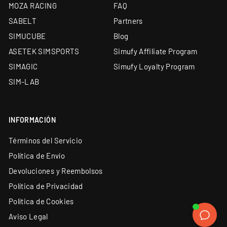
¿Qué diferencia hay entre este soporte y
MOZA RACING
FAQ
comprar el simple más los brazos?
SABELT
Partners
SIMUCUBE
Blog
¿Qué tamaño de monitor admite?
ASETEK SIMSPORTS
Simufy Affiliate Program
SIMAGIC
Simufy Loyalty Program
¿Qué se puede regular?
SIM-LAB
¿Por qué integrado y no un soporte de suelo?
INFORMACIÓN
Términos del Servicio
¿Qué garantía tiene?
Política de Envío
Devoluciones y Reembolsos
Política de Privacidad
COMPRAR TU SOPORTE DE TRIPLE MONITOR
Política de Cookies
EN SIMUFY ES COMPRAR CON GARANTÍAS
Aviso Legal
Distribuidor oficial premium de sim racing en