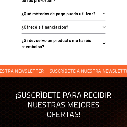
de los pre-order?
Soporte técnico especializado y garantía oficial en
¿Qué métodos de pago puedo utilizar?
todos los productos
Financiación a medida: leasing y renting
¿Ofrecéis financiación?
disponibles
¿Si devuelvo un producto me haréis
reembolso?
SCRÍBETE A NUESTRA NEWSLETTER
SUSCRÍBETE A NUES
¡SUSCRÍBETE PARA RECIBIR
NUESTRAS MEJORES
OFERTAS!