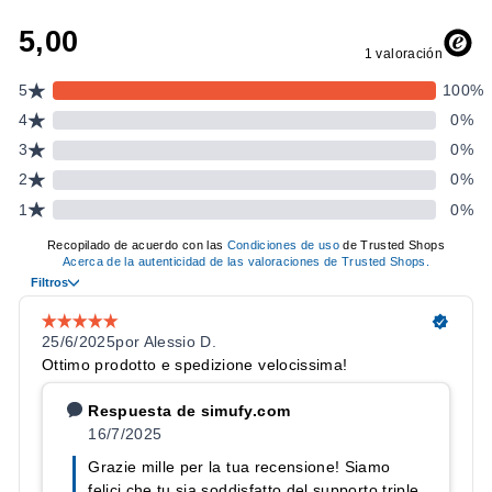
CARACTERÍSTICAS PRINCIPALES
Montaje de triple monitor integrado en la estructura del
cockpit.
Sistema Vario-Vesa para alineación milimétrica entre
pantallas.
Ajuste preciso de ángulo, inclinación y posición.
Vista panorámica continua y sin distorsiones.
ESPECIFICACIONES TÉCNICAS
CARACTERÍSTICA
DETALLE
Material
Aluminio
Sistema
Vario-Vesa (VESA 75/100)