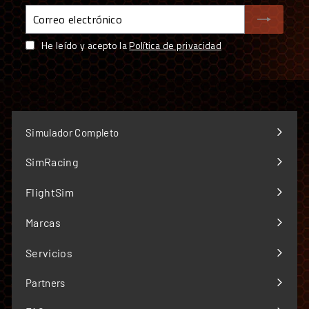
Correo
electrónico
He leído y acepto la
Política de privacidad
Simulador Completo
SimRacing
Expandir
menú
FlightSim
Expandir
menú
Marcas
Expandir
menú
Servicios
Expandir
menú
Partners