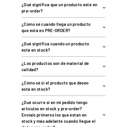
¿Qué significa que un producto esté en
pre-order?
¿Necesito estructuras externas?
¿Cómo sé cuando llega un producto
que está en PRE-ORDER?
¿Incluye los monitores?
¿Qué significa cuando un producto
está en stock?
COMPRAR TU SOPORTE DE MONITOR EN
¿Los productos son de material de
SIMUFY ES COMPRAR CON GARANTÍAS
calidad?
Distribuidor oficial premium de sim racing en
España y Portugal — más de 70 marcas
¿Cómo sé si el producto que deseo
está en stock?
Único Centro Oficial de Reparación Fanatec fuera
de garantía de Europa
¿Qué ocurre si en mi pedido tengo
Simucube Premium Reseller — uno de los cuatro de
artículos en stock y pre-order?
Europa
Envíais primeros los que estan en
Envío desde almacén propio de 5.000 m² y
stock y más adelante cuando llegue el
showroom en Barcelona