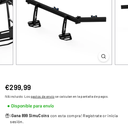
€299,99
€299,99
Precio
habitual
IVA incluido. Los
gastos de envío
se calculan en la pantalla de pagos.
● Disponible para envío
¡
Gana 899 SimuCoins
con esta compra!
Regístrate
or
inicia
sesión
.