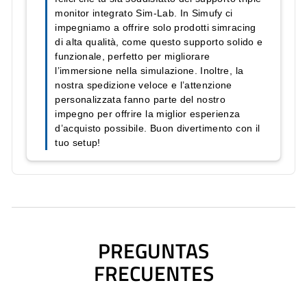
Configuración
Triple monitor
Montaje
Integrado en cockpit P1X
COMPATIBILIDAD
Diseñado para integrarse con los
cockpits
Sim-Lab P1X.
Compatible con monitores de patrón VESA 75x75 y 100x100; los
monitores se adquieren aparte.
PREGUNTAS FRECUENTES
PREGUNTAS
¿Con qué cockpits se integra?
FRECUENTES
¿Qué es el sistema Vario-Vesa?