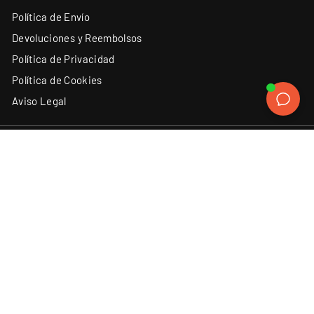
Política de Envío
Devoluciones y Reembolsos
Política de Privacidad
Política de Cookies
Aviso Legal
ATENCIÓN AL CLIENTE
SÍGUENOS
Instagram
Facebook
YouTube
X
TikTok
(34) 93 131 06 62
Contacto
Discord
LinkedIn
ACEPTAMOS