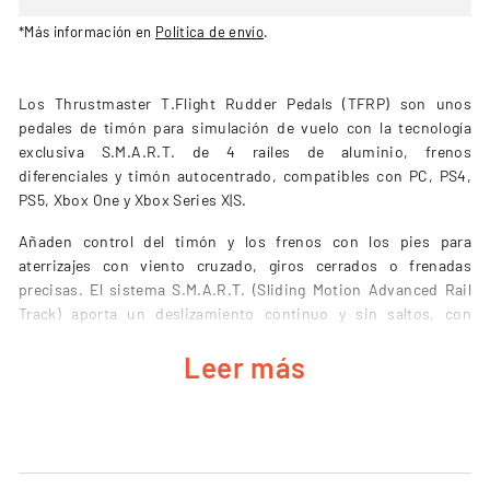
*Más información en
Política de envío
.
Los Thrustmaster T.Flight Rudder Pedals (TFRP) son unos
pedales de timón para simulación de vuelo con la tecnología
exclusiva S.M.A.R.T. de 4 raíles de aluminio, frenos
diferenciales y timón autocentrado, compatibles con PC, PS4,
PS5, Xbox One y Xbox Series X|S.
Añaden control del timón y los frenos con los pies para
aterrizajes con viento cruzado, giros cerrados o frenadas
precisas. El sistema S.M.A.R.T. (Sliding Motion Advanced Rail
Track) aporta un deslizamiento continuo y sin saltos, con
recorrido largo y autocentrado. Se conectan por USB en PC (con
Leer más
todos los joysticks del mercado) o por RJ12 a joysticks
Thrustmaster como el T.Flight Hotas 4 (PS) o el T.Flight Hotas
One (Xbox).