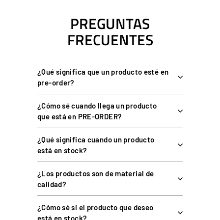
CARACTERÍSTICAS DE LOS
THRUSTMASTER T.FLIGHT RUDDER
PREGUNTAS
PEDALS
FRECUENTES
Sistema S.M.A.R.T. con 4 raíles de aluminio de grado
industrial para un movimiento fluido.
¿Qué significa que un producto esté en
Timón autocentrado con recorrido largo para maniobras
pre-order?
suaves y precisas.
¿Cómo sé cuando llega un producto
Frenos diferenciales grandes (25 cm / talla 45 EU) con pivote
que está en PRE-ORDER?
central y ángulo de 15°.
Reposatalones desmontables: modo profesional (parte
¿Qué significa cuando un producto
delantera del pie) o confort (pie completo).
está en stock?
Conectividad dual USB (PC) y RJ12 (joysticks Thrustmaster
en consola).
¿Los productos son de material de
Software T.A.R.G.E.T. (PC) para perfiles avanzados y
calidad?
combinar el timón con otros periféricos Thrustmaster.
¿Cómo sé si el producto que deseo
está en stock?