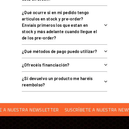
ESPECIFICACIONES TÉCNICAS
¿Qué ocurre si en mi pedido tengo
artículos en stock y pre-order?
Envíais primeros los que estan en
ESPECIFICACIÓN
DETALLE
stock y más adelante cuando llegue el
de los pre-order?
S.M.A.R.T. con 4 raíles de
Tecnología de timón
aluminio
¿Qué métodos de pago puedo utilizar?
Frenos
Diferenciales en cada pedal
¿Ofrecéis financiación?
Pedales
25 cm (talla 45 EU)
Ángulo de freno
15° con activación controlada
¿Si devuelvo un producto me haréis
reembolso?
Autocentrado
Sí, recorrido largo
Reposatalones
Desmontables
Conectividad
USB + RJ12 (dual)
 NUESTRA NEWSLETTER
SUSCRÍBETE A NUESTRA NEWSLE
PC, PS4, PS5, Xbox One, Xbox
Plataformas
Series X|S