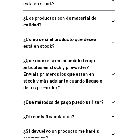
está en stock?
Especificaciones de
Resultado
embrague Invicta
¿Los productos son de material de
Carga del muelle, tope del
Ajustes
calidad?
pedal y recorrido
RaceHub™ (zona muerta
¿Cómo sé si el producto que deseo
Calibración
superior/inferior y punto de
está en stock?
mordida)
Iluminación
Tira LED aRGB (incluida)
¿Qué ocurre si en mi pedido tengo
artículos en stock y pre-order?
Todos los conjuntos de
Compatibilidad
Envíais primeros los que estan en
pedales Asetek
stock y más adelante cuando llegue el
Fabricación
Dinamarca, aluminio reciclado
de los pre-order?
Plataforma
PC
¿Qué métodos de pago puedo utilizar?
COMPATIBILIDAD
¿Ofrecéis financiación?
Requiere:
un pedal de embrague Asetek La Prima.
Convierte a:
pedal de embrague Invicta.
¿Si devuelvo un producto me haréis
reembolso?