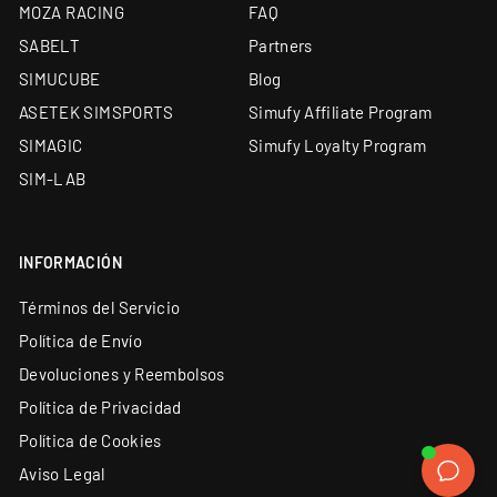
todos los productos
MOZA RACING
FAQ
Financiación a medida: leasing y renting
SABELT
Partners
disponibles
SIMUCUBE
Blog
ASETEK SIMSPORTS
Simufy Affiliate Program
SIMAGIC
Simufy Loyalty Program
SIM-LAB
INFORMACIÓN
Términos del Servicio
Política de Envío
Devoluciones y Reembolsos
Política de Privacidad
Política de Cookies
Aviso Legal