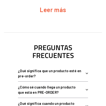
Resistencia Invicta:
muelle más fuerte y modulable para un
Leer más
control más fino del embrague.
Ajustes completos:
carga del muelle, tope del pedal y
recorrido regulables.
Calibración por software:
zona muerta superior e inferior y
punto de mordida configurables en RaceHub™.
Tira LED aRGB incluida:
la misma iluminación de los
PREGUNTAS
conjuntos Forte e Invicta.
FRECUENTES
Diseño danés registrado
(RCD 009148265) y fabricación
sostenible con aluminio reciclado.
Compatible
con todos los conjuntos de pedales Asetek
¿Qué significa que un producto esté en
SimSports.
pre-order?
ESPECIFICACIONES TÉCNICAS
¿Cómo sé cuando llega un producto
que está en PRE-ORDER?
Pedal de embrague Asetek La
Punto de partida
Prima
¿Qué significa cuando un producto