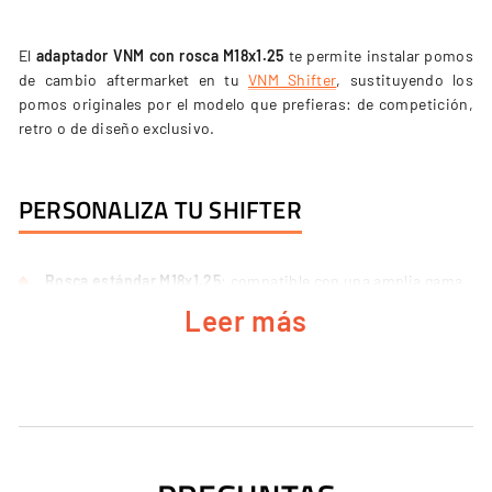
El
adaptador VNM con rosca M18x1.25
te permite instalar pomos
de cambio aftermarket en tu
VNM Shifter
, sustituyendo los
pomos originales por el modelo que prefieras: de competición,
retro o de diseño exclusivo.
PERSONALIZA TU SHIFTER
Rosca estándar M18x1.25
: compatible con una amplia gama
de pomos de cambio del mercado.
Leer más
Instalación sencilla
: roscas el adaptador al eje del shifter y
enroscas tu pomo, igual que en un coche real.
Acabado en metal anodizado
: durabilidad y estética
profesional.
Mantiene el tacto de fábrica
: conserva la rigidez del shifter y
añade tu estilo.