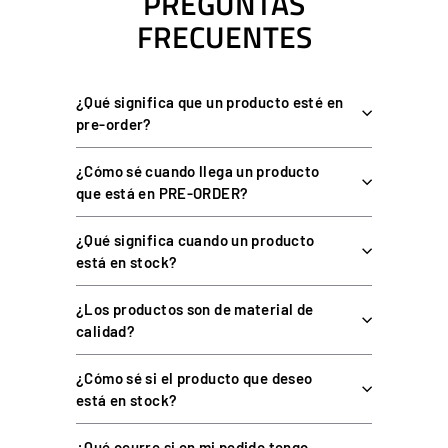
PREGUNTAS
FRECUENTES
ESPECIFICACIONES TÉCNICAS
¿Qué significa que un producto esté en
pre-order?
ESPECIFICACIÓN
DETALLE
¿Cómo sé cuando llega un producto
Adaptador de pomo
Tipo
(accesorio)
que está en PRE-ORDER?
Rosca
M18 x 1.25
¿Qué significa cuando un producto
está en stock?
Material
Metal anodizado
Compatibilidad
VNM Shifter V1
¿Los productos son de material de
calidad?
Manual, sin herramientas
Instalación
especiales
¿Cómo sé si el producto que deseo
está en stock?
COMPATIBILIDAD
¿Qué ocurre si en mi pedido tengo