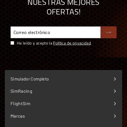
NUESTRAS MEJORES
OFERTAS!
COMPRAR TUS ACCESORIOS DE SIM RACING
EN SIMUFY ES COMPRAR CON GARANTÍAS
Correo
Distribuidor oficial premium de sim racing en
electrónico
España y Portugal — más de 70 marcas
He leído y acepto la
Política de privacidad
Único Centro Oficial de Reparación Fanatec fuera
de garantía de Europa
Simucube Premium Reseller — uno de los cuatro de
Europa
Envío desde almacén propio de 5.000 m² y
Simulador Completo
showroom en Barcelona
Soporte técnico especializado y garantía oficial en
SimRacing
Expandir
todos los productos
menú
FlightSim
Financiación a medida: leasing y renting
Expandir
disponibles
menú
Marcas
Expandir
menú