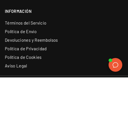
INFORMACIÓN
Términos del Servicio
Política de Envío
Devoluciones y Reembolsos
Política de Privacidad
Política de Cookies
Aviso Legal
ATENCIÓN AL CLIENTE
SÍGUENOS
Instagram
Facebook
YouTube
X
TikTok
(34) 93 131 06 62
Contacto
Discord
LinkedIn
ACEPTAMOS