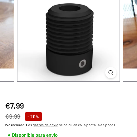
€7,99
€7,99
Precio
Precio
€9,99
€9,99
- 20%
habitual
de
IVA incluido. Los
gastos de envío
se calculan en la pantalla de pagos.
oferta
● Disponible para envío