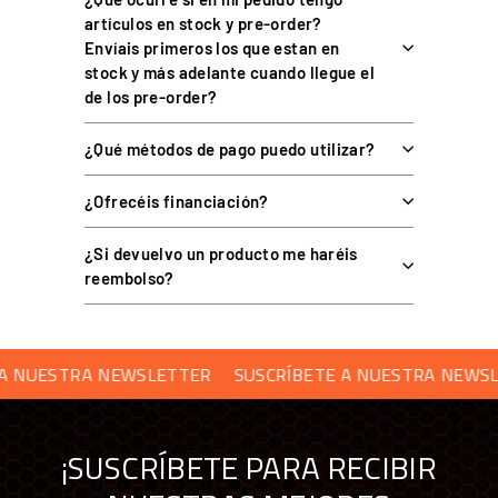
artículos en stock y pre-order?
Diseñado específicamente para el
VNM Shifter
y compatible con
Envíais primeros los que estan en
cualquier pomo de cambio aftermarket con rosca
M18x1.25
, un
stock y más adelante cuando llegue el
estándar muy extendido en el mercado.
de los pre-order?
¿Qué métodos de pago puedo utilizar?
PREGUNTAS FRECUENTES
¿Ofrecéis financiación?
¿Con qué shifter es compatible?
¿Si devuelvo un producto me haréis
reembolso?
¿Qué pomos puedo montar?
NUESTRA NEWSLETTER
SUSCRÍBETE A NUESTRA NEWSLET
¿Incluye el pomo de cambio?
¿Necesito herramientas para instalarlo?
¡SUSCRÍBETE PARA RECIBIR