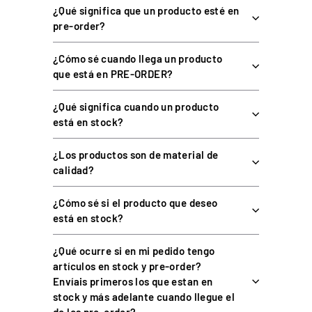
¿Qué significa que un producto esté en
Plataforma
PC
pre-order?
SimHub (plug & play) · Conspit
Software
Link 2.0
¿Cómo sé cuando llega un producto
que está en PRE-ORDER?
COMPATIBILIDAD Y MONTAJE
¿Qué significa cuando un producto
está en stock?
Compatible con
bases Direct Drive
de patrón 70 mm PCD de
¿Los productos son de material de
cualquier marca. Incluye adaptador Quick Release 50/70 mm
calidad?
con conexión USB de grado aviación y cable en espiral
desmontable; el Quick Release CDP para montaje directo en
¿Cómo sé si el producto que deseo
bases Conspit Ares es opcional. Solo PC, con SimHub (plug &
está en stock?
play) y Conspit Link 2.0.
¿Qué ocurre si en mi pedido tengo
PREGUNTAS FRECUENTES
artículos en stock y pre-order?
Envíais primeros los que estan en
stock y más adelante cuando llegue el