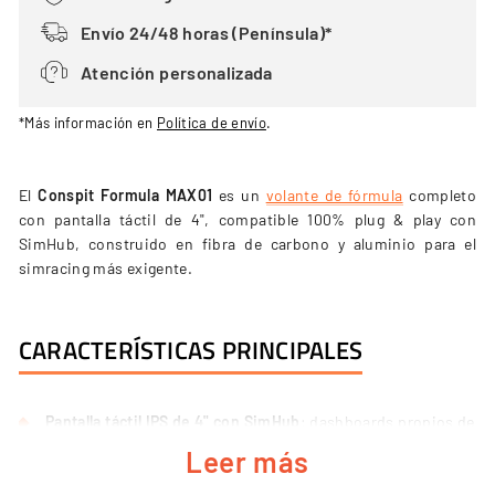
Envío 24/48 horas (Península)*
Atención personalizada
*Más información en
Política de envío
.
El
Conspit Formula MAX01
es un
volante de fórmula
completo
con pantalla táctil de 4", compatible 100% plug & play con
SimHub, construido en fibra de carbono y aluminio para el
simracing más exigente.
CARACTERÍSTICAS PRINCIPALES
Pantalla táctil IPS de 4" con SimHub
: dashboards propios de
Conspit y telemetría en tiempo real.
Leer más
Iluminación RGB completa
: 21 LED de dash, 10 botones RGB