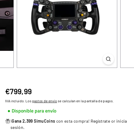
€799,99
€799,99
Precio
habitual
IVA incluido. Los
gastos de envío
se calculan en la pantalla de pagos.
● Disponible para envío
¡
Gana 2,399 SimuCoins
con esta compra!
Regístrate
or
inicia
sesión
.