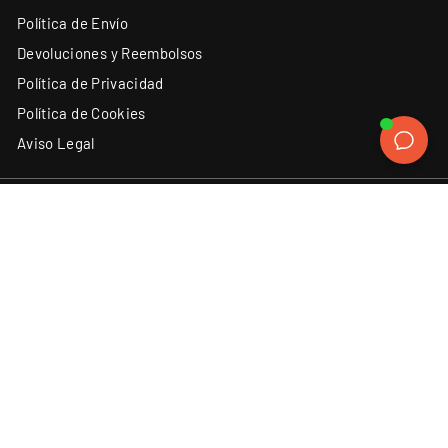
Política de Envío
Devoluciones y Reembolsos
Política de Privacidad
Política de Cookies
Aviso Legal
ATENCIÓN AL CLIENTE
SÍGUENOS
Instagram
Facebook
YouTube
X
TikTok
(34) 93 131 06 62
Contacto
Discord
LinkedIn
ACEPTAMOS