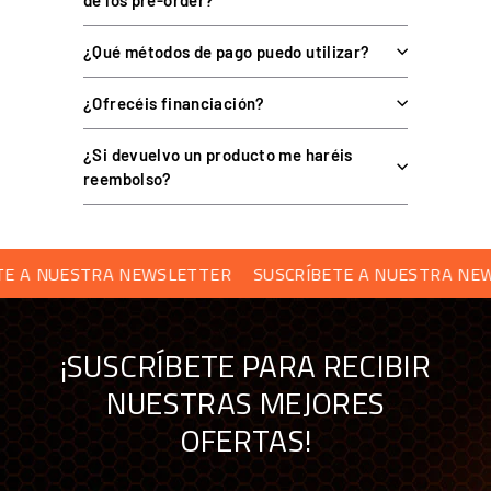
de los pre-order?
¿El MAX01 es compatible con SimHub?
¿Qué métodos de pago puedo utilizar?
¿Qué pantalla e iluminación tiene?
¿Ofrecéis financiación?
¿Qué controles incluye?
¿Si devuelvo un producto me haréis
reembolso?
¿Con qué bases y sistema de montaje es
compatible?
A NUESTRA NEWSLETTER
SUSCRÍBETE A NUESTRA NEWSL
¿De qué materiales está hecho?
¡SUSCRÍBETE PARA RECIBIR
¿Cuánto pesa y qué diámetro tiene?
NUESTRAS MEJORES
OFERTAS!
COMPRAR TU VOLANTE DE FÓRMULA EN