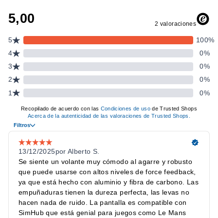
y 8 zonas de función personalizables.
Levas magnéticas silenciosas
: cambio magnético y doble
embrague con sensores Hall.
Controles avanzados
: encoders de pulgar abiertos, botones
traseros, rotativos y joysticks para no soltar el volante.
Carbono de 5 mm + aluminio monocasco
: rigidez extrema
para bases Direct Drive de alto torque.
ESPECIFICACIONES
CARACTERÍSTICA
DETALLE
Tipo
Volante de fórmula completo
Diámetro
300 mm
Pantalla
Táctil IPS 4" · 800×480