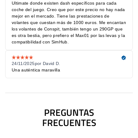
21 LED RGB dash · 10 botones
Iluminación
RGB · 8 zonas de función RGB
Botones
10 RGB ErgoTouch
4 encoders · 4 rotativos · 2
joysticks de 7 direcciones ·
Otros controles
encoders de pulgar abiertos ·
botones traseros
Cambio magnético + doble
Levas
embrague (sensores Hall),
silenciosas
Frontal fibra de carbono 5 mm
· cuerpo monocasco de
Materiales
aluminio CNC · empuñaduras
TPU
Peso
≈ 1,3 kg (sin QR)
PREGUNTAS
70 mm PCD · adaptador QR
FRECUENTES
50/70 mm incluido (USB grado
Montaje
aviación) · QR CDP opcional
para Ares