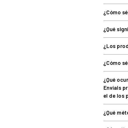
¿Cómo sé
Diámetro
Peso
¿Qué sign
Material carcasa y aro
¿Los prod
Panel frontal
Empuñaduras
¿Cómo sé 
Pantalla
¿Qué ocur
Botones RGB
Envíais p
Luz de RPM
el de los
Encoders rotativos frontales
¿Qué méto
Encoders de pulgar laterales