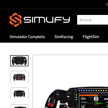
Ir
¡
directamente
S
al
i
contenido
m
u
Simulador Completo
SimRacing
FlightSim
f
y