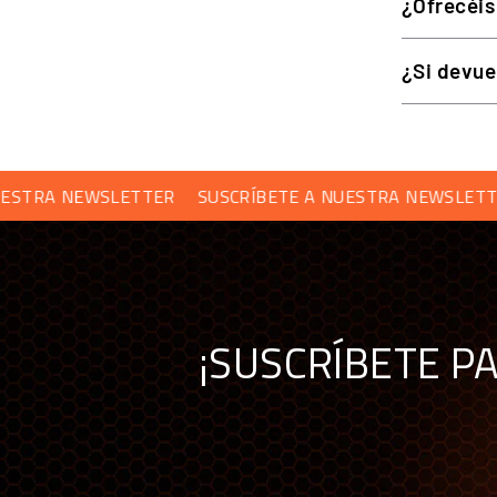
¿Ofrecéis
Interruptor multidirección
Levas
¿Si devue
Quick Release
Conexión
Plataforma
A NEWSLETTER
SUSCRÍBETE A NUESTRA NEWSLETTER
S
COMPATIBILIDAD
El Simagic FX Pro está diseñado para PC y se acopla 
¡SUSCRÍBETE P
PlayStation ni Xbox.
PREGUNTAS FRECUENTES