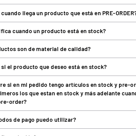
 cuando llega un producto que está en PRE-ORDER
290 mm
1,75 kg (1.750 g)
ifica cuando un producto está en stock?
Fibra de carbono
uctos son de material de calidad?
Fibra de carbono de 5 mm
Silicona
si el producto que deseo está en stock?
LCD de 4,3”
re si en mi pedido tengo artículos en stock y pre-o
12 (S-ray)
rimeros los que estan en stock y más adelante cuan
21 LED
 pre-order?
5
dos de pago puedo utilizar?
4