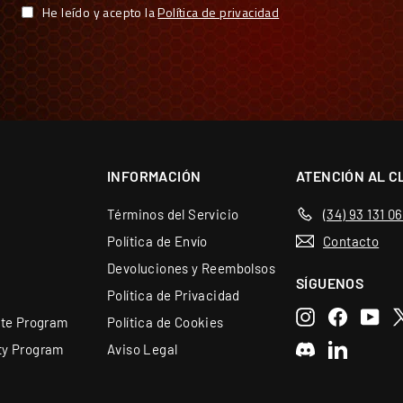
He leído y acepto la
Política de privacidad
INFORMACIÓN
ATENCIÓN AL C
Términos del Servicio
(34) 93 131 0
Política de Envío
Contacto
Devoluciones y Reembolsos
SÍGUENOS
Política de Privacidad
Instagram
Faceboo
You
X
ate Program
Política de Cookies
R CON GARANTÍAS
ty Program
Aviso Legal
Discord
LinkedIn
spaña y Portugal — más de 70 marcas
ra de garantía de Europa