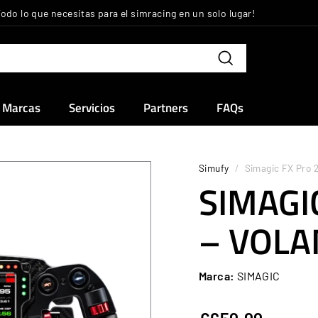
Todo lo que necesitas para el simracing en un solo lugar!
diapositivas
pausa
Buscar
Marcas
Servicios
Partners
FAQs
Simufy
/
Simagic FX Pro 
SIMAGI
– VOLA
Marca:
SIMAGIC