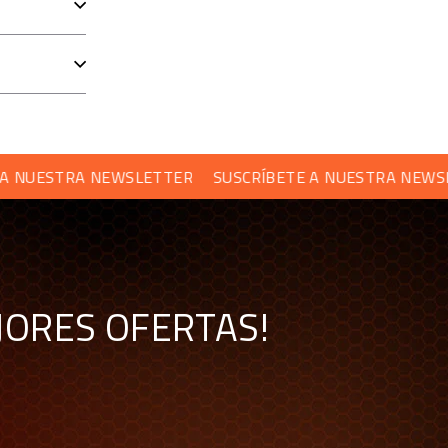
 personalizables + 2 embrague)
ESTRA NEWSLETTER
SUSCRÍBETE A NUESTRA NEWSLETTE
l Quick Release QR50. No es compatible con consolas
JORES OFERTAS!