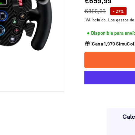
€659,99
€659,
Precio
Precio
€899,99
€899,99
- 27%
habitual
de
IVA incluido. Los
gastos de
oferta
● Disponible para enví
¡
Gana 1,979 SimuCo