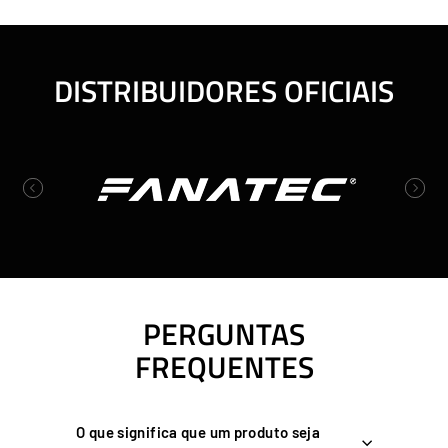
8
r
9
m
9
6
m
a
9
a
l
4
,
l
DISTRIBUIDORES OFICIAIS
,
9
4
9
9
Previous
Next
PERGUNTAS
FREQUENTES
O que significa que um produto seja