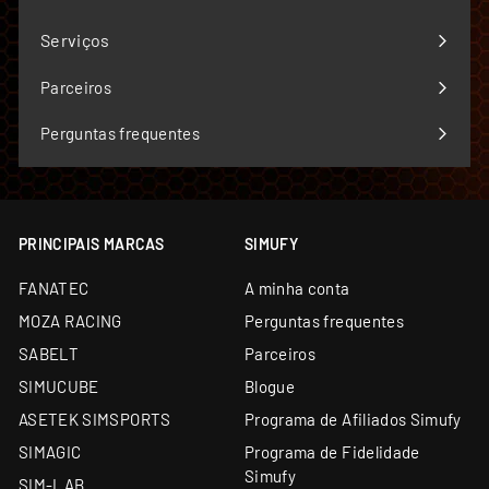
Expandir
menu
Serviços
Expandir
menu
Parceiros
Perguntas frequentes
PRINCIPAIS MARCAS
SIMUFY
FANATEC
A minha conta
MOZA RACING
Perguntas frequentes
SABELT
Parceiros
SIMUCUBE
Blogue
ASETEK SIMSPORTS
Programa de Afiliados Simufy
SIMAGIC
Programa de Fidelidade
Simufy
SIM-LAB