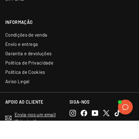
INFORMAÇÃO
Condições de venda
Envio e entrega
Garantia e devoluções
Política de Privacidade
Política de Cookies
Aviso Legal
APOIO AO CLIENTE
SIGA-NOS
Instagram
Facebook
YouTube
X
TikTok
Envia-nos um email
(Principal)
Discord
LinkedIn
(34) 93 131 06 62