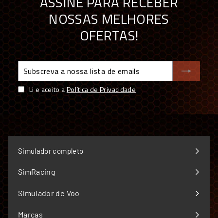
ASSINE PARA RECEBER
NOSSAS MELHORES
OFERTAS!
Subscreva
a
nossa
Li e aceito a
Política de Privacidade
lista
de
emails
Simulador completo
SimRacing
Expandir
menu
Simulador de Voo
Expandir
menu
Marcas