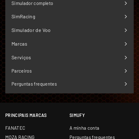
Simulador completo
SimRacing
Expandir
menu
Simulador de Voo
Expandir
menu
Marcas
Expandir
menu
Serviços
Expandir
menu
Parceiros
Perguntas frequentes
PRINCIPAIS MARCAS
SIMUFY
FANATEC
A minha conta
MOZA RACING
Perguntas frequentes