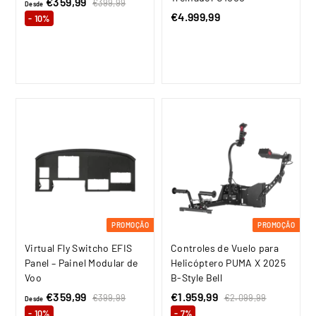
€359,99
D
P
€399,99
€
Desde
r
3
€4.999,99
€
e
- 10%
9
e
4
s
9
ç
.
d
,
o
9
9
e
n
9
9
€
o
9
3
r
,
5
m
a
9
9
l
9
,
9
9
PROMOÇÃO
PROMOÇÃO
Virtual Fly Switcho EFIS
Controles de Vuelo para
Panel – Painel Modular de
Helicóptero PUMA X 2025
Voo
B-Style Bell
€359,99
D
P
P
€1.959,99
€
P
€399,99
€
€2.099,99
€
Desde
r
3
r
r
2
e
1
- 10%
- 7%