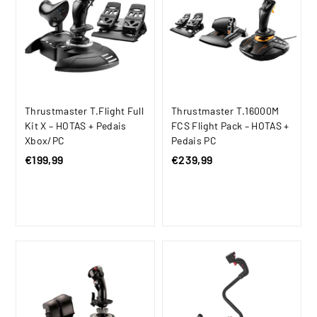
l
,
9
9
Thrustmaster T.Flight Full
Thrustmaster T.16000M
Kit X – HOTAS + Pedais
FCS Flight Pack – HOTAS +
Xbox/PC
Pedais PC
€199,99
€
€239,99
€
1
2
9
3
9
9
,
,
9
9
9
9