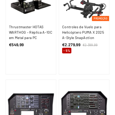
PROMOÇÃO
Thrustmaster HOTAS
Controles de Vuelo para
WARTHOG – Réplica A-10C
Helicóptero PUMA X 2025
em Metal para PC
A-Style SnapAction
€549,99
€
P
€2.279,99
€
P
€2.399,99
€
r
r
2
5
2
- 5%
.
e
e
4
.
3
ç
ç
9
2
9
o
o
9
,
7
d
n
,
9
9
e
o
9
9
,
s
r
9
a
9
m
l
a
9
d
l
o