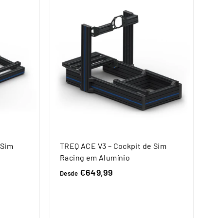
 Sim
TREQ ACE V3 – Cockpit de Sim
Racing em Alumínio
€649,99
D
Desde
e
s
d