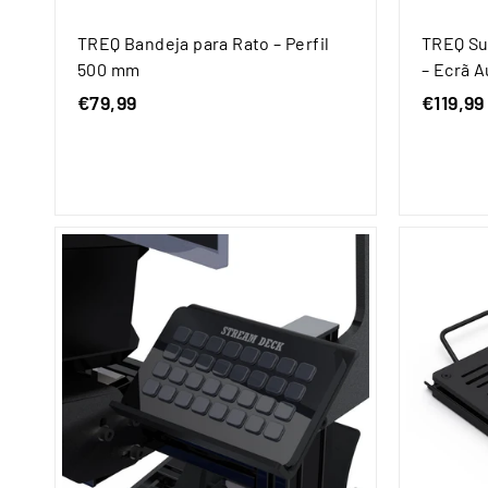
TREQ Bandeja para Rato – Perfil
TREQ Su
500 mm
– Ecrã A
€79,99
€
€119,99
7
9
,
9
9