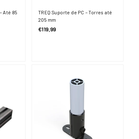
– Até 85
TREQ Suporte de PC – Torres até
205 mm
€119,99
€
1
1
9
,
9
9