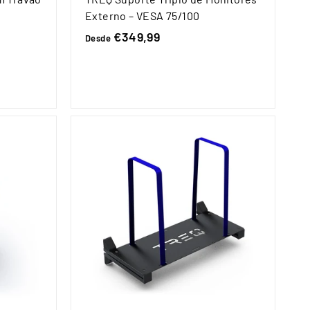
Externo – VESA 75/100
€349,99
D
Desde
e
s
d
e
€
3
4
9
,
9
9