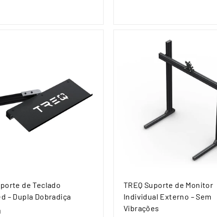
8
9
9
,
,
9
9
9
9
porte de Teclado
TREQ Suporte de Monitor
d – Dupla Dobradiça
Individual Externo – Sem
Vibrações
9
€