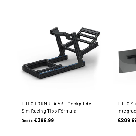
,
9
9
TREQ FORMULA V3 – Cockpit de
TREQ Su
Sim Racing Tipo Fórmula
Integrad
€399,99
D
€289,9
Desde
e