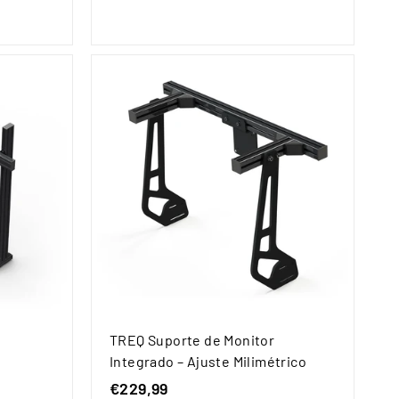
9
,
9
9
TREQ Suporte de Monitor
Integrado – Ajuste Milimétrico
€229,99
€