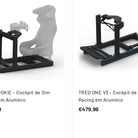
OKIE – Cockpit de Sim
TREQ ONE V3 – Cockpit de
em Alumínio
Racing em Alumínio
9
€
€479,99
€
3
4
7
7
9
9