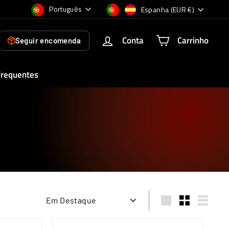
Idioma
Moeda
Português
Espanha (EUR €)
Conta
Carrinho
Seguir encomenda
frequentes
Ordenar
Large
Small
List