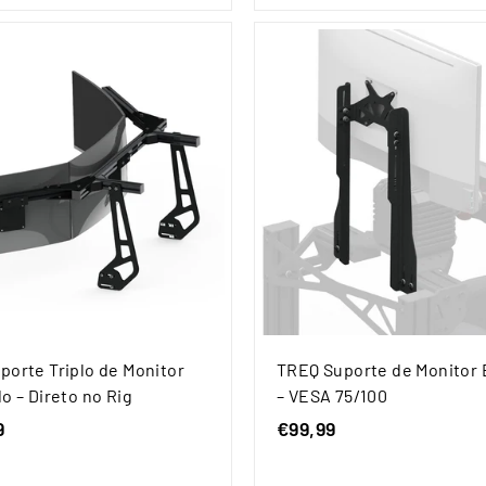
,
,
9
9
9
9
porte Triplo de Monitor
TREQ Suporte de Monitor 
o – Direto no Rig
– VESA 75/100
9
€
€99,99
€
2
9