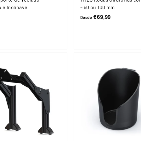
o e Inclinável
– 50 ou 100 mm
€
€69,99
D
Desde
7
e
9
s
d
9
e
9
€
6
9
,
9
9