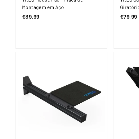
Montagem em Aço
Giratóri
€39,99
€
€79,99
3
9
,
,
9
9