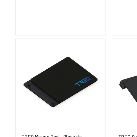
8
9
,
9
9
TREQ Mouse Pad – Placa de
TREQ Su