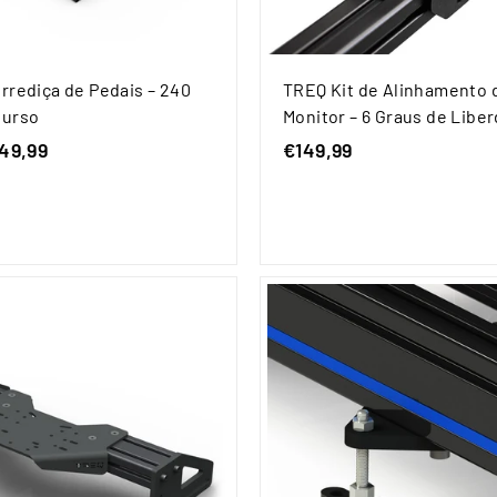
rrediça de Pedais – 240
TREQ Kit de Alinhamento 
Curso
Monitor – 6 Graus de Libe
49,99
D
€149,99
€
e
1
s
4
d
9
e
,
€
9
1
9
4
9
,
9
9