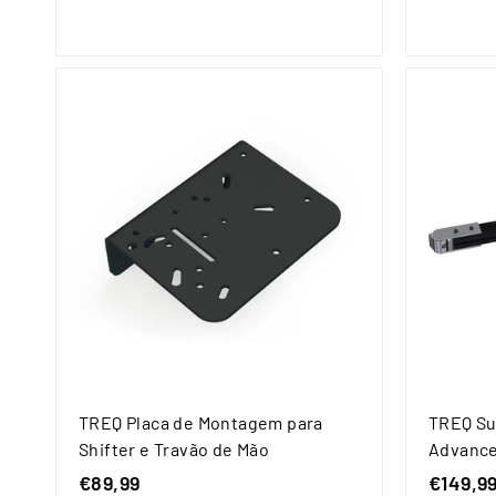
s
d
e
€
3
9
9
,
9
9
TREQ Placa de Montagem para
TREQ Su
Shifter e Travão de Mão
Advance
€89,99
€
€149,9