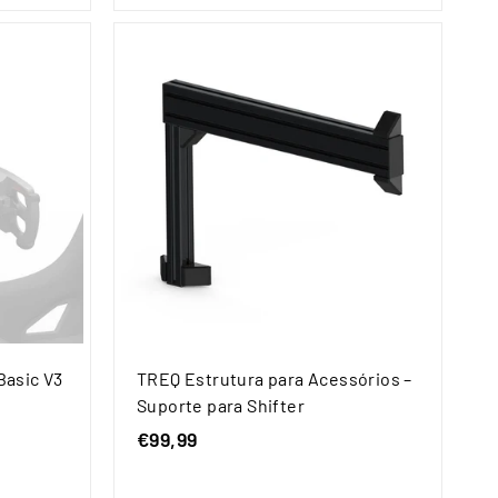
e
€
6
4
9
,
9
9
Basic V3
TREQ Estrutura para Acessórios –
Suporte para Shifter
€99,99
€
9