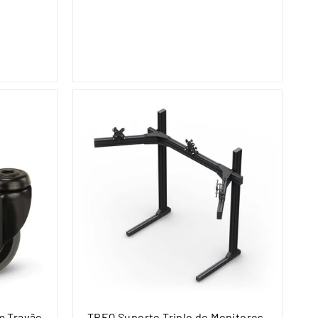
2
2
9
,
9
9
m Travão
TREQ Suporte Triplo de Monitores