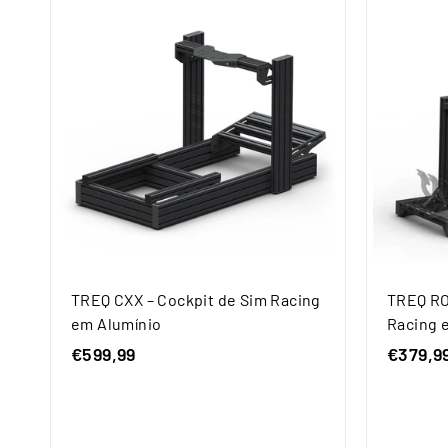
TREQ CXX – Cockpit de Sim Racing
TREQ RO
em Alumínio
Racing 
€599,99
€
€379,9
5
9
9