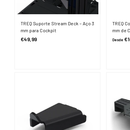
TREQ Suporte Stream Deck – Aço 3
TREQ Co
mm para Cockpit
mm de 
€49,99
€
€1
Desde
4
9
,
9
9