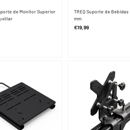
porte de Monitor Superior
TREQ Suporte de Bebidas 
uxiliar
mm
€
€19,99
€
1
1
1
9
9
,
,
9
9
9
9