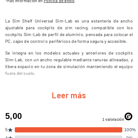
*Más información en
Política de envío
.
La Sim Shelf Universal Sim-Lab es una estantería de ancho
ajustable para cockpits de sim racing, compatible con los
cockpits Sim-Lab de perfil de aluminio, pensada para colocar el
PC, cajas de control o periféricos de forma segura y accesible.
Se integra en los modelos actuales y anteriores de cockpits
Sim-Lab, con un ancho regulable mediante ranuras alineadas, y
libera espacio en tu zona de simulación manteniendo el equipo
fuera del suelo.
Leer más
CARACTERÍSTICAS CLAVE
Soporta PCs, cajas de control, hubs USB o accesorios
similares.
Ancho ajustable mediante ranuras alineadas según el