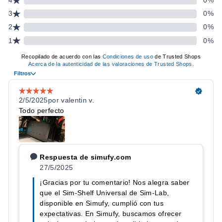
modelo de cockpit.
Construcción robusta en materiales de alta resistencia.
Instalación sencilla con alineación de agujeros y herrajes
incluidos.
Acabado profesional que mantiene la estética técnica del
cockpit.
ESPECIFICACIONES TÉCNICAS
CARACTERÍSTICA
DETALLE
Tipo
Estantería de montaje
Ajuste
Ancho regulable por ranuras
Perfil de aluminio (herrajes
Montaje
incluidos)