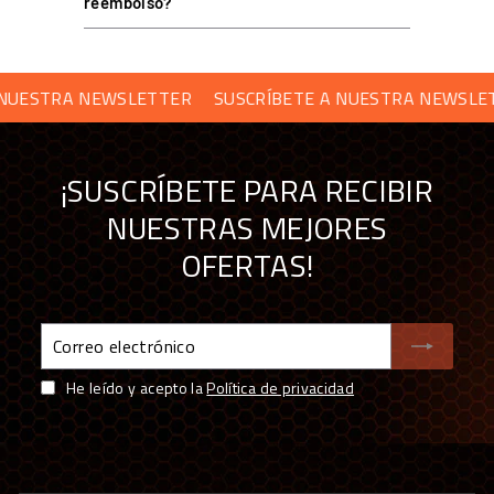
reembolso?
Envío desde almacén propio de 5.000 m² y
showroom en Barcelona
Soporte técnico especializado y garantía oficial en
ESTRA NEWSLETTER
SUSCRÍBETE A NUESTRA NEWSLETTE
todos los productos
Financiación a medida: leasing y renting
disponibles
¡SUSCRÍBETE PARA RECIBIR
NUESTRAS MEJORES
OFERTAS!
Correo
electrónico
He leído y acepto la
Política de privacidad