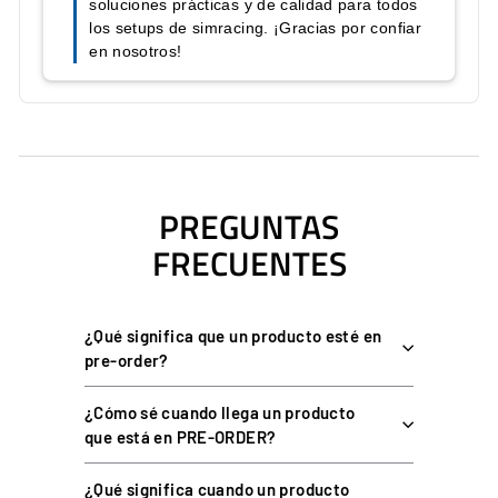
PC, cajas de control, hubs
Uso previsto
USB
COMPATIBILIDAD
Compatible con los cockpits Sim-Lab:
GT1 EVO
(versión 2020
en adelante),
GT1 PRO
, P1X y
P1X PRO
. Es un accesorio de
PREGUNTAS
montaje que no requiere conexión eléctrica propia.
FRECUENTES
PREGUNTAS FRECUENTES
¿Qué significa que un producto esté en
pre-order?
¿Qué puedo colocar en la Sim Shelf Universal
Sim-Lab?
¿Cómo sé cuando llega un producto
que está en PRE-ORDER?
¿Con qué cockpits es compatible?
¿Qué significa cuando un producto