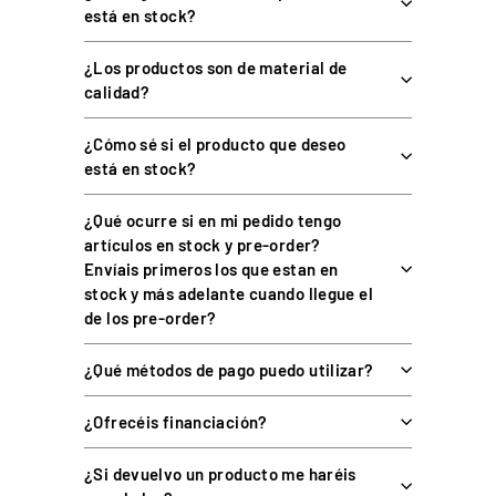
está en stock?
¿El ancho es ajustable?
¿Los productos son de material de
calidad?
¿Incluye los herrajes de montaje?
¿Cómo sé si el producto que deseo
está en stock?
¿Soporta el peso de un PC?
¿Qué ocurre si en mi pedido tengo
artículos en stock y pre-order?
Envíais primeros los que estan en
COMPRAR TU ESTANTERÍA PARA COCKPIT EN
stock y más adelante cuando llegue el
SIMUFY ES COMPRAR CON GARANTÍAS
de los pre-order?
Distribuidor oficial premium de sim racing en
España y Portugal — más de 70 marcas
¿Qué métodos de pago puedo utilizar?
Único Centro Oficial de Reparación Fanatec fuera
¿Ofrecéis financiación?
de garantía de Europa
Simucube Premium Reseller — uno de los cuatro de
¿Si devuelvo un producto me haréis
Europa