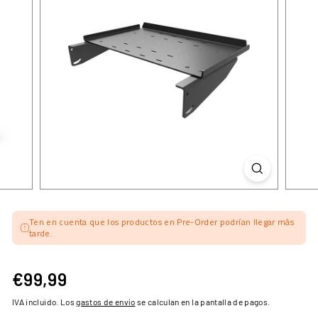
Ten en cuenta que los productos en Pre-Order podrían llegar más
tarde.
€99,99
€99,99
Precio
habitual
IVA incluido. Los
gastos de envío
se calculan en la pantalla de pagos.