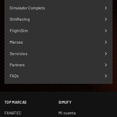
Simulador Completo
SimRacing
Expandir
menú
FlightSim
Expandir
menú
Marcas
Expandir
menú
Servicios
Expandir
menú
Partners
FAQs
TOP MARCAS
SIMUFY
FANATEC
Mi cuenta