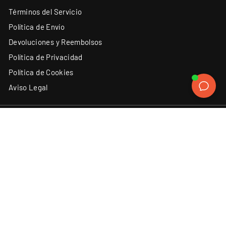
Términos del Servicio
Política de Envío
Devoluciones y Reembolsos
Política de Privacidad
Política de Cookies
Aviso Legal
ATENCIÓN AL CLIENTE
SÍGUENOS
Instagram
Facebook
YouTube
X
TikTok
(34) 93 131 06 62
Contacto
Discord
LinkedIn
ACEPTAMOS