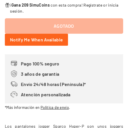
¡
Gana 209 SimuCoins
con esta compra!
Regístrate
or
inicia
sesión
.
AGOTADO
Notify Me When Available
Pago 100% seguro
3 años de garantía
Envío 24/48 horas (Península)*
Atención personalizada
*Más información en
Política de envío
.
Los pantalones jogger Sparco Hyper-P son unos joggers