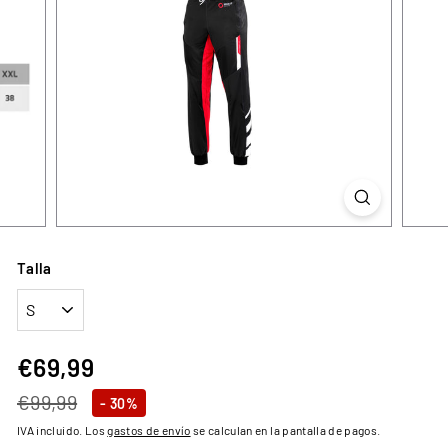
Talla
€69,99
€69,99
Precio
Precio
€99,99
€99,99
- 30%
habitual
de
IVA incluido. Los
gastos de envío
se calculan en la pantalla de pagos.
oferta