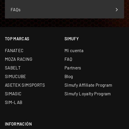
Simucube Premium Reseller — uno de los cuatro de
FAQs
Europa
Envío desde almacén propio de 5.000 m² y
showroom en Barcelona
Soporte técnico especializado y garantía oficial en
TOP MARCAS
SIMUFY
todos los productos
FANATEC
Mi cuenta
Financiación a medida: leasing y renting
disponibles
MOZA RACING
FAQ
SABELT
Partners
SIMUCUBE
Blog
ASETEK SIMSPORTS
Simufy Affiliate Program
SIMAGIC
Simufy Loyalty Program
SIM-LAB
INFORMACIÓN