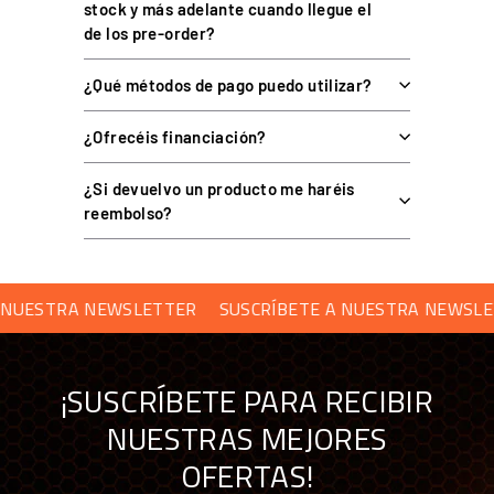
stock y más adelante cuando llegue el
muslos e interior
de los pre-order?
Bolsillo para móvil, anilla para
Funciones extra
guantes
¿Qué métodos de pago puedo utilizar?
Gráficos
Sublimados
¿Ofrecéis financiación?
Corte
Jogger ergonómico
Tallas
S a XXL
¿Si devuelvo un producto me haréis
reembolso?
SKU
01370
UESTRA NEWSLETTER
SUSCRÍBETE A NUESTRA NEWSLETT
TALLAS
Disponibles en tallas S, M, L, XL y XXL.
¡SUSCRÍBETE PARA RECIBIR
NUESTRAS MEJORES
PREGUNTAS FRECUENTES
OFERTAS!