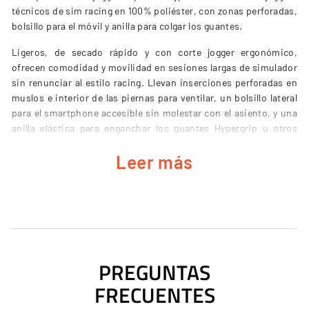
técnicos de sim racing en 100% poliéster, con zonas perforadas,
bolsillo para el móvil y anilla para colgar los guantes.
Ligeros, de secado rápido y con corte jogger ergonómico,
ofrecen comodidad y movilidad en sesiones largas de simulador
sin renunciar al estilo racing. Llevan inserciones perforadas en
muslos e interior de las piernas para ventilar, un bolsillo lateral
para el smartphone accesible sin molestar con el asiento, y una
anilla elástica para enganchar los guantes Hypergrip u otros
accesorios. Los gráficos van sublimados para que no se
Leer más
deterioren con el lavado. Son ropa de
sim racing
para tu setup.
CARACTERÍSTICAS CLAVE
Tejido técnico 100% poliéster: ligero, resistente y de secado
PREGUNTAS
rápido
FRECUENTES
Zonas perforadas en muslos e interior de piernas para
ventilar