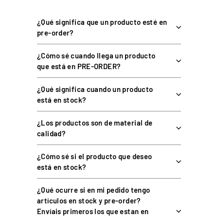
Bolsillo lateral para el móvil, accesible sin molestar con el
¿Qué significa que un producto esté en
asiento
pre-order?
Anilla elástica para colgar guantes u otros accesorios
Gráficos sublimados y corte jogger ergonómico
¿Cómo sé cuando llega un producto
que está en PRE-ORDER?
ESPECIFICACIONES TÉCNICAS
¿Qué significa cuando un producto
está en stock?
¿Los productos son de material de
CARACTERÍSTICA
DATO
calidad?
Marca
Sparco
¿Cómo sé si el producto que deseo
Modelo
Hyper-P
está en stock?
Categoría
Pantalón jogger de sim racing
¿Qué ocurre si en mi pedido tengo
Composición
100% poliéster
artículos en stock y pre-order?
Envíais primeros los que estan en
Inserciones perforadas en
Ventilación