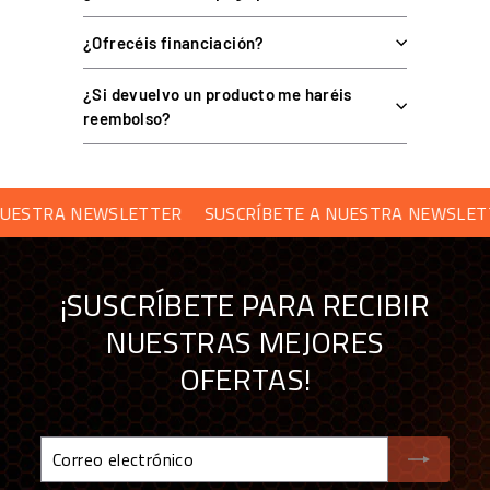
DCV2 (panel HMI, sin app
Controlador
externa)
¿Ofrecéis financiación?
Perfiles
Hasta 4 guardables
¿Si devuelvo un producto me haréis
8 rangos (topes, ángulo,
Ajustes
muelle, pistón, almohadilla…)
reembolso?
Materiales
Acero inoxidable chorreado
Conectividad
USB (solo PC)
USCRÍBETE A NUESTRA NEWSLETTER
SUSCRÍBETE A NU
Set de 2 o 3 pedales ·
Opciones
plataforma opcional
¡SUSCRÍBETE PARA RECIBIR
COMPATIBILIDAD
NUESTRAS MEJORES
OFERTAS!
Compatible con
PC por USB
; no es compatible con consolas
(PlayStation o Xbox). La configuración es autónoma mediante el
controlador DCV2, sin necesidad de aplicaciones externas.
Correo
electrónico