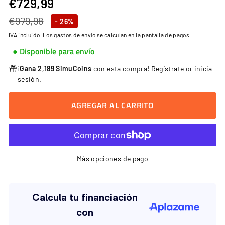
€729,99
€729,99
Precio
Precio
€979,98
€979,98
- 26%
habitual
de
IVA incluido. Los
gastos de envío
se calculan en la pantalla de pagos.
oferta
● Disponible para envío
¡
Gana 2,189 SimuCoins
con esta compra!
Regístrate
or
inicia
sesión
.
AGREGAR AL CARRITO
Más opciones de pago