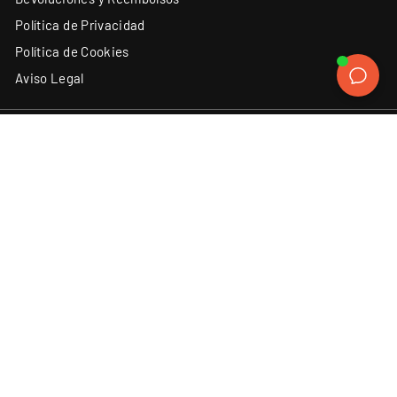
Política de Privacidad
Política de Cookies
Aviso Legal
ATENCIÓN AL CLIENTE
SÍGUENOS
Instagram
Facebook
YouTube
X
TikTok
(34) 93 131 06 62
Contacto
Discord
LinkedIn
ACEPTAMOS