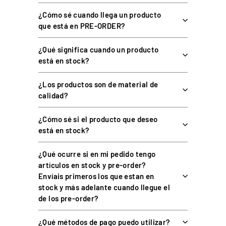
posición del pistón y de su base, y posición de la
¿Cómo sé cuando llega un producto
almohadilla del pedal.
que está en PRE-ORDER?
Construcción en acero inoxidable chorreado
, resistente y
con gran presencia.
¿Qué significa cuando un producto
Conexión USB
(solo PC), plug & play.
está en stock?
¿Los productos son de material de
ESPECIFICACIONES TÉCNICAS
calidad?
¿Cómo sé si el producto que deseo
está en stock?
CARACTERÍSTICA
DETALLE
¿Qué ocurre si en mi pedido tengo
Pedales de simracing (2 o 3
Tipo
pedales)
artículos en stock y pre-order?
Envíais primeros los que estan en
Presión por pistón con sensor
Mecanismo
stock y más adelante cuando llegue el
analógico
de los pre-order?
Electrónica
16 bits con amortiguación
¿Qué métodos de pago puedo utilizar?