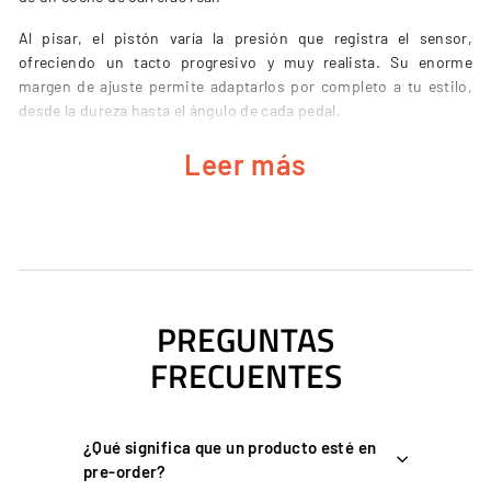
Al pisar, el pistón varía la presión que registra el sensor,
ofreciendo un tacto progresivo y muy realista. Su enorme
margen de ajuste permite adaptarlos por completo a tu estilo,
desde la dureza hasta el ángulo de cada pedal.
Leer más
CARACTERÍSTICAS PRINCIPALES
Mecanismo exclusivo de presión por pistón
: el pistón varía
la presión al pisar y un sensor analógico la mide, para un
tacto realista y progresivo.
PREGUNTAS
Electrónica de 16 bits
con tecnología de amortiguación.
FRECUENTES
Controlador DCV2 integrado
(panel HMI): sin apps externas,
con mapeo de pedales, ajuste de zona muerta y hasta 4
perfiles guardables (por ejemplo, cambiar entre rally y F1).
¿Qué significa que un producto esté en
Amplísima regulación (8 rangos)
: topes, ángulo de la
pre-order?
palanca, posición y fuerza del muelle (pomo moleteado),