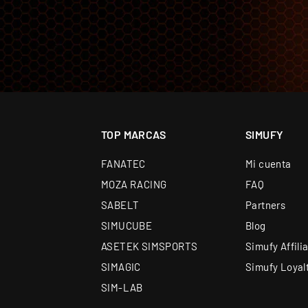
La tecnología de señal inalámbrica 2.4G de MOZA permi
transmisión por cable.
TOP MARCAS
SIMUFY
FANATEC
Mi cuenta
MOZA RACING
FAQ
SABELT
Partners
SIMUCUBE
Blog
ASETEK SIMSPORTS
Simufy Affili
SIMAGIC
Simufy Loyal
SIM-LAB