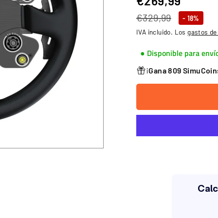
€269,99
€269,
Precio
Precio
€329,99
€329,99
- 18%
habitual
de
IVA incluido. Los
gastos de
oferta
● Disponible para enví
¡
Gana 809 SimuCoi