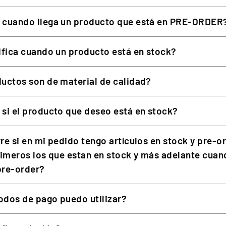
dos desde los botones ordinarios a botones retroiluminados 
 cuando llega un producto que está en PRE-ORDER
e
: Se añadieron levas de doble embrague. El CS V2P cuenta c
ifica cuando un producto está en stock?
do de embrague simple o doble, normalmente utilizado en tí
uctos son de material de calidad?
a mejorado de una luz secuencial de flujo a LEDs individuale
si el producto que deseo está en stock?
re si en mi pedido tengo artículos en stock y pre-o
rimeros los que estan en stock y más adelante cuan
eriencia realista
.
 pre-order?
dos de pago puedo utilizar?
NIO DE GRADO AERONÁUTICO