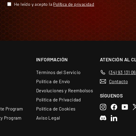
He leído y acepto la
Política de privacidad
te carreras fáciles y sin complicaciones, lo que garantiza 
INFORMACIÓN
ATENCIÓN AL C
Términos del Servicio
(34) 93 131 0
Política de Envío
Contacto
Devoluciones y Reembolsos
SÍGUENOS
Política de Privacidad
Instagram
Faceboo
You
X
ate Program
Política de Cookies
ty Program
Aviso Legal
Discord
LinkedIn