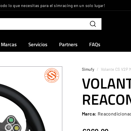
Todo lo que necesitas para el simracing en un solo lugar!
diapositivas
pausa
Buscar
Marcas
Servicios
Partners
FAQs
Simufy
/
Volante CS V2P 
VOLANT
REACO
Marca:
Reacondiciona