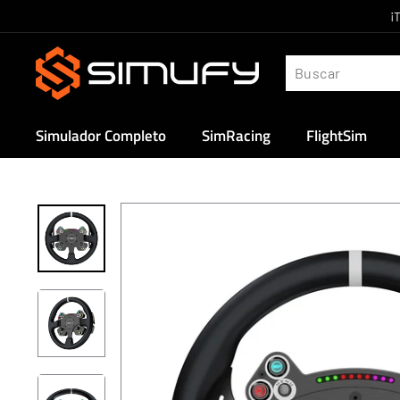
Ir
¡
directamente
S
al
i
contenido
m
u
Simulador Completo
SimRacing
FlightSim
f
y