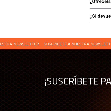
¿Ofrecéis
Se ha utilizado aluminio de
alta calidad
de grado aeronáut
¿Si devue
QUICK RELEASE EXCLUSIVO
El QR exclusivo de MOZA proviene del mismo sistema us
A NEWSLETTER
SUSCRÍBETE A NUESTRA NEWSLETTER
S
0 holgura!
LEVAS DE CAMBIO MAGNÉTICAS D
¡SUSCRÍBETE P
Las levas de cambio
magnéticas
tienen una sensación 
levas sean extremadamente estables y garantiza que no
TECNOLOGÍA INALÁMBRICA MOZ