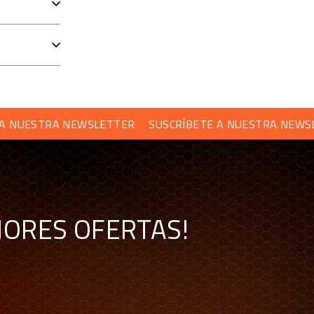
nte luce una
calidad
y
rigidez
excepcionales.
o
y
fiable
de volante en apenas pocos segundos.
ESTRA NEWSLETTER
SUSCRÍBETE A NUESTRA NEWSLETTE
JORES OFERTAS!
o
. La tecnología fotoeléctrica sin contacto hace que las