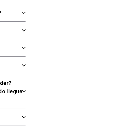
y permiten la opción de cambiar entre 8 colores
?
on levas de cambio magnéticas. Las levas de doble
tulos de simulación de carreras profesionales como
s, mejorando la visibilidad y ayudando a cronometrar de
rder?
do llegue