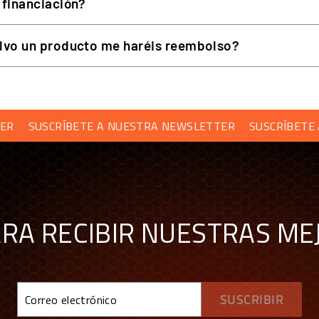
 financiación?
ico para el tablero, la placa base y el aro, por lo que el vola
lvo un producto me haréis reembolso?
ado en la competición real. Permite un cambio
rápido
,
segur
USCRÍBETE A NUESTRA NEWSLETTER
SUSCRÍBETE A NU
E FIBRA DE CARBONO FORJADO
ARA RECIBIR NUESTRAS ME
firme con un diseño espectacular de
fibra de carbono forjad
 se pierda ni un cambio de marcha.
Correo
A
SUSCRIBIR
electrónico